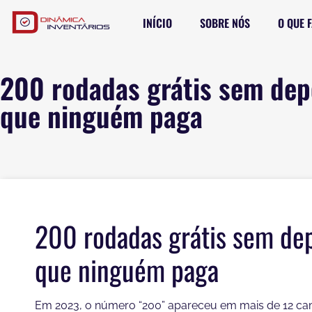
INÍCIO
SOBRE NÓS
O QUE 
200 rodadas grátis sem depó
que ninguém paga
200 rodadas grátis sem dep
que ninguém paga
Em 2023, o número “200” apareceu em mais de 12 ca