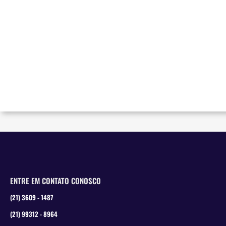
ENTRE EM CONTATO CONOSCO
(21) 3609 - 1487
(21) 99312 - 8964