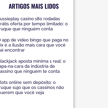
ARTIGOS MAIS LIDOS
ussieplay casino 180 rodadas
rátis oferta por tempo limitado: o
ruque que ninguém conta
 app de video bingo que paga no
ix é a ilusão mais cara que você
ai encontrar
lackjack aposta mínima 1 real: o
apa‑na‑cara da indústria de
assino que ninguém te conta
lots online sem depósito: o
ruque sujo que os cassinos não
uerem que você veja