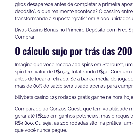
giros desaparece antes de completar a primeira ap
depósito”, o que realmente acontece? O cassino entr
transformando a suposta “grátis” em 6.000 unidades 
Divas Casino Bônus no Primeiro Depósito com Free Spi
Comprar
O cálculo sujo por trás das 20
Imagine que você receba 200 spins em Starburst, um s
spin tem valor de R$0,25, totalizando R$50. Com um r
antes de tocar a retirada. Se a banca média do jogador
mais de 80% do saldo será usado apenas para cumpri
billybets casino 125 rodadas grátis ganhe na hora ho
Comparado ao Gonzo’s Quest, que tem volatilidade
gerar até R$120 em ganhos potenciais, mas o requisit
R$4.800. Ou seja, as 200 rodadas são, na prática, u
que você nunca pague.