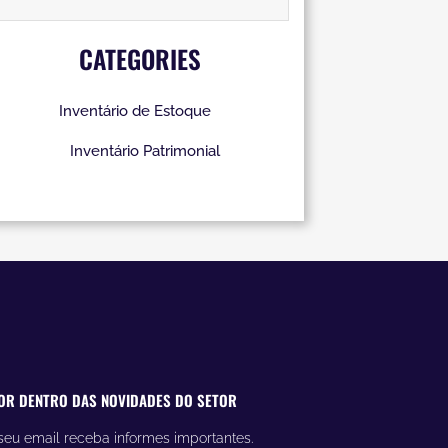
CATEGORIES
Inventário de Estoque
Inventário Patrimonial
POR DENTRO DAS NOVIDADES DO SETOR
seu email receba informes importantes.