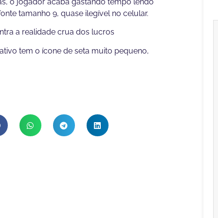
lhas, o jogador acaba gastando tempo lendo
onte tamanho 9, quase ilegível no celular.
tra a realidade crua dos lucros
icativo tem o ícone de seta muito pequeno,