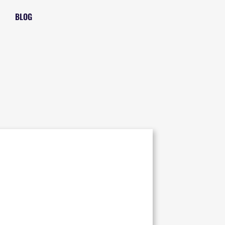
BLOG
INVENTÁRIO DE ESTOQUE