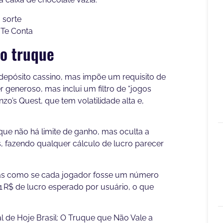
 sorte
 Te Conta
o truque
depósito cassino, mas impõe um requisito de
 generoso, mas inclui um filtro de “jogos
nzo’s Quest, que tem volatilidade alta e,
ue não há limite de ganho, mas oculta a
, fazendo qualquer cálculo de lucro parecer
das como se cada jogador fosse um número
 1 R$ de lucro esperado por usuário, o que
l de Hoje Brasil: O Truque que Não Vale a