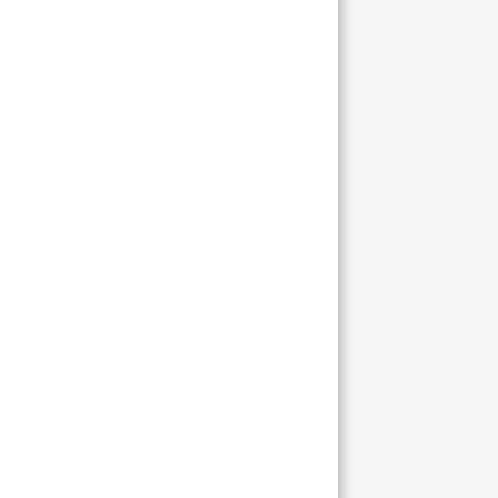
Fundamental para a vida da
empresa!
Contratar
INVENTÁRIO
PATRIMONIAL
Não se controla aquilo que