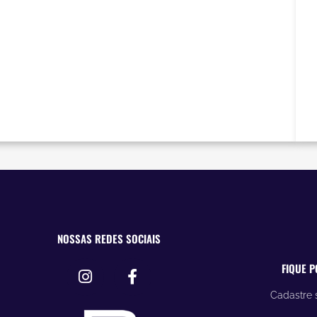
NOSSAS REDES SOCIAIS
FIQUE 
Cadastre 