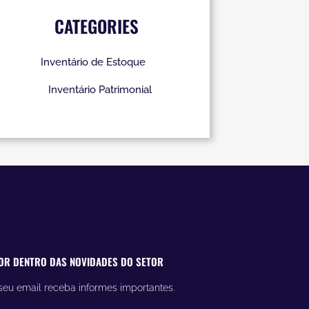
CATEGORIES
Inventário de Estoque
Inventário Patrimonial
POR DENTRO DAS NOVIDADES DO SETOR
seu email receba informes importantes.