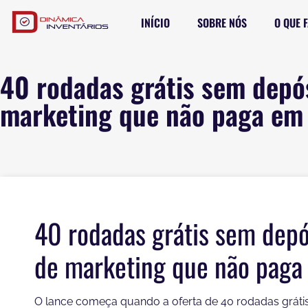
INÍCIO
SOBRE NÓS
O QUE 
40 rodadas grátis sem depós
marketing que não paga em
40 rodadas grátis sem depó
de marketing que não paga
O lance começa quando a oferta de 40 rodadas grátis