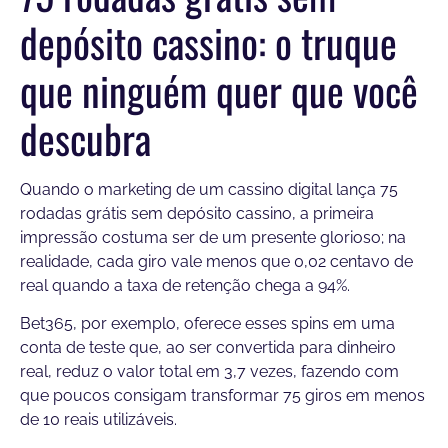
depósito cassino: o truque
que ninguém quer que você
descubra
Quando o marketing de um cassino digital lança 75
rodadas grátis sem depósito cassino, a primeira
impressão costuma ser de um presente glorioso; na
realidade, cada giro vale menos que 0,02 centavo de
real quando a taxa de retenção chega a 94%.
Bet365, por exemplo, oferece esses spins em uma
conta de teste que, ao ser convertida para dinheiro
real, reduz o valor total em 3,7 vezes, fazendo com
que poucos consigam transformar 75 giros em menos
de 10 reais utilizáveis.