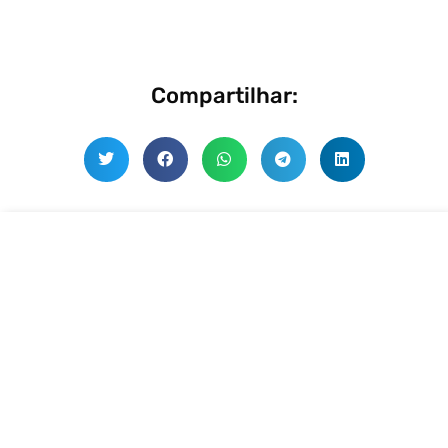
Compartilhar:
INVENTÁRIO DE ESTOQUE
Fundamental para a vida da empresa!
Contratar
INVENTÁRIO PATRIMONIAL