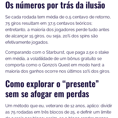
Os números por trás da ilusão
Se cada rodada tem média de 0,5 centavo de retorno,
75 giros resultam em 37,5 centavos teóricos;
entretanto, a maioria dos jogadores perde tudo antes
de alcançar 15 giros, ou seja, 20% dos spins são
efetivamente jogados.
Comparando com o Starburst, que paga 2,5x o stake
em média, a volatilidade de um bônus gratuito se
comporta como o Gonzo’s Quest em modo hard: a
maioria dos ganhos ocorre nos últimos 10% dos giros.
Como explorar o “presente”
sem se afogar em perdas
Um método que eu, veterano de 12 anos, aplico: dividir
as 75 rodadas em três blocos de 25, e definir um limite