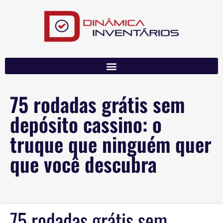
75 rodadas grátis sem
depósito cassino: o
truque que ninguém quer
que você descubra
75 rodadas grátis sem