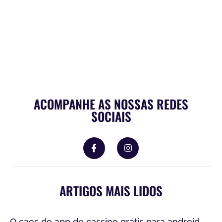
Não se controla aquilo que não se mede!
Contratar
ACOMPANHE AS NOSSAS REDES
SOCIAIS
ARTIGOS MAIS LIDOS
O caos do app de cassino grátis para android