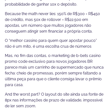
probabilidade de ganhar 10x o depósito.
Because the math never lies: 150% de R$300 = R$450
de crédito, mas 50x de rollover = R$22.500 em
apostas, um número que muitos jogadores não
conseguem atingir sem financiar a própria conta.
O “melhor cassino para quem quer apostar pouco”
não é um mito, é uma escolha crua de números
Mas, no fim das contas, o marketing de b-bets casino
promo code exclusivo para novos jogadores BR
parece mais um carrinho de supermercado que nunca
fecha: cheio de promessas, porém sempre faltando a
última peça para que o cliente consiga levar o prêmio
para casa.
And the worst part? O layout do site ainda usa fonte de
8px nas informações de prazo de validade, impossível
de ler sem zoom.