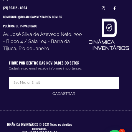
(21) 99312 - 8964
COMERCIAL@DINAMICAINVENTARIOS.COM.BR
POLÍTICA DE PRIVACIDADE
Av. José Silva de Azevedo Neto, 200
- Bloco 4 / Sala 104 - Barra da
Tijuca, Rio de Janeiro
FIQUE POR DENTRO DAS NOVIDADES DO SETOR
Cadastre seu email receba informes importantes.
CADASTRAR
DINÂMICA INVENTÁRIOS © 2021 Todos os direitos
reservados.
1