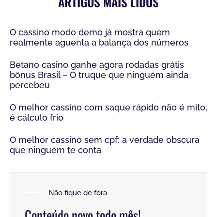
ARTIGOS MAIS LIDOS
O cassino modo demo já mostra quem
realmente aguenta a balança dos números
Betano casino ganhe agora rodadas grátis
bônus Brasil – O truque que ninguém ainda
percebeu
O melhor cassino com saque rápido não é mito,
é cálculo frio
O melhor cassino sem cpf: a verdade obscura
que ninguém te conta
Não fique de fora
Conteúdo novo todo mês!