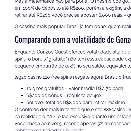
Mas a matemática não para por aí. O mesmo código,
em 100% de depósito até R$200, porém a exigência de r
retirar até R$200 você precisa apostar 8.000 reais – 
O cassino mais popular Brasil já tem dono: quem rea
Comparando com a volatilidade de Gonz
Enquanto Gonzo’s Quest oferece volatilidade alta 
spins, o bônus “gratuito” não tem essa capacidade e
pequeno empurrão de 0,3% no seu saldo, equivalente
legzo casino 110 free spins resgate agora Brasil: o 
10 giros gratuitos – valor médio R$0,70 cada
R$200 de bônus – requisito de 40x
Rollover total de R$8.000 para retirar máximo
O ponto de dor mais irritante é que o site 888casino i
na realidade o “VIP” é tão exclusivo quanto um est
você chega ao nível 5, recebe apenas 5% de cashbac
cobrada nas retiradas via boleto.