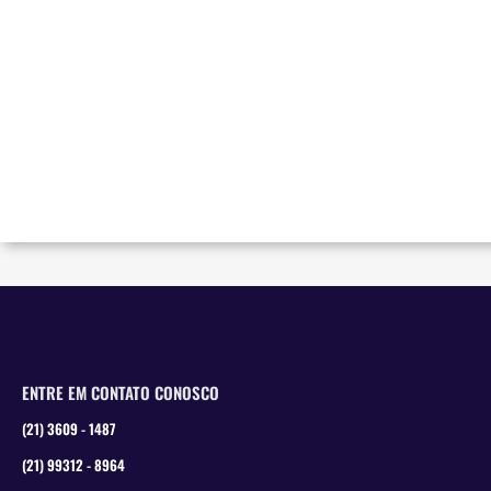
ENTRE EM CONTATO CONOSCO
(21) 3609 - 1487
(21) 99312 - 8964