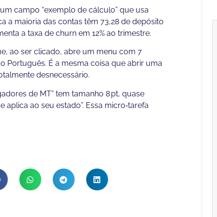
 um campo “exemplo de cálculo” que usa
 a maioria das contas têm 73,28 de depósito
menta a taxa de churn em 12% ao trimestre.
 que, ao ser clicado, abre um menu com 7
do Português. É a mesma coisa que abrir uma
otalmente desnecessário.
jogadores de MT” tem tamanho 8 pt, quase
e aplica ao seu estado”. Essa micro‑tarefa