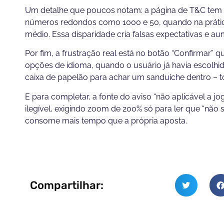
Um detalhe que poucos notam: a página de T&C tem
números redondos como 1000 e 50, quando na prática
médio. Essa disparidade cria falsas expectativas e au
Por fim, a frustração real está no botão “Confirmar”
opções de idioma, quando o usuário já havia escolhi
caixa de papelão para achar um sanduíche dentro – t
E para completar, a fonte do aviso “não aplicável a 
ilegível, exigindo zoom de 200% só para ler que “não s
consome mais tempo que a própria aposta.
Compartilhar: