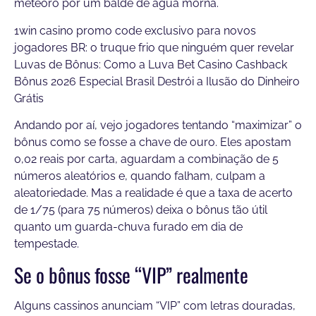
meteoro por um balde de água morna.
1win casino promo code exclusivo para novos
jogadores BR: o truque frio que ninguém quer revelar
Luvas de Bônus: Como a Luva Bet Casino Cashback
Bônus 2026 Especial Brasil Destrói a Ilusão do Dinheiro
Grátis
Andando por aí, vejo jogadores tentando “maximizar” o
bônus como se fosse a chave de ouro. Eles apostam
0,02 reais por carta, aguardam a combinação de 5
números aleatórios e, quando falham, culpam a
aleatoriedade. Mas a realidade é que a taxa de acerto
de 1/75 (para 75 números) deixa o bônus tão útil
quanto um guarda-chuva furado em dia de
tempestade.
Se o bônus fosse “VIP” realmente
Alguns cassinos anunciam “VIP” com letras douradas,