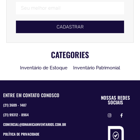
CADASTRAR
CATEGORIES
Inventário de Estoque
Inventário Patrimonial
ENTRE EM CONTATO CONOSCO
NOSSAS REDES
SOCIAIS
(21) 3609 - 1487
(21) 99312 - 8964
COMERCIAL@DINAMICAINVENTARIOS.COM.BR
POLÍTICA DE PRIVACIDADE