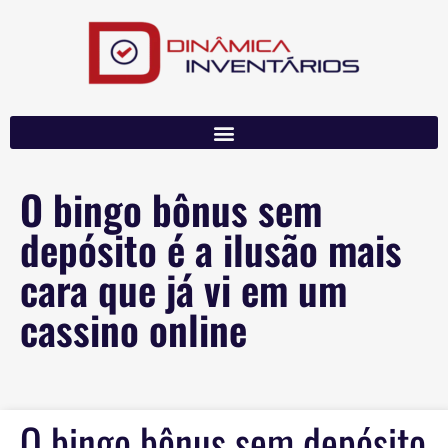
O bingo bônus sem
depósito é a ilusão mais
cara que já vi em um
cassino online
O bingo bônus sem depósito