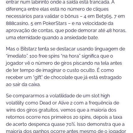
entrar num labirinto onde a saída está trancada. A
diferença entre elas está no número de cliques
necessários para validar o bônus – 4 em Bet365, 7 em
888casino, 5 em PokerStars – e na velocidade da
aprovação de contas, que pode demorar até 48 horas,
uma eternidade quando a ansiedade bate.
Mas o Bitstarz tenta se destacar usando linguagem de
“imediato”. 100 free spins “na hora” significa que o
jogador vê o número de giros piscando na tela antes
de ter tempo de imaginar o custo oculto. É como
receber um “gift” de chocolate que já está estragado
ao sair da caixa.
Se compararmos a volatilidade de um slot high
volatility como Dead or Alive 2 com a frequência de
wins dos giros gratuitos, vemos que a maioria dos
retornos ocorre nos primeiros 20 spins, depois a taxa
de acerto despenca quase 70%. Isso demonstra que a
maioria dos ganhos ocorre antes mesmo de o jogador