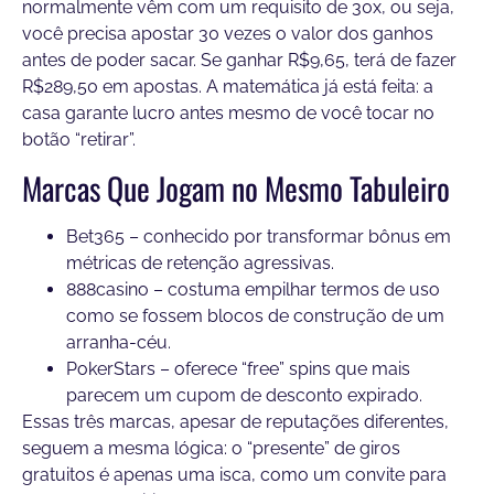
normalmente vêm com um requisito de 30x, ou seja,
você precisa apostar 30 vezes o valor dos ganhos
antes de poder sacar. Se ganhar R$9,65, terá de fazer
R$289,50 em apostas. A matemática já está feita: a
casa garante lucro antes mesmo de você tocar no
botão “retirar”.
Marcas Que Jogam no Mesmo Tabuleiro
Bet365 – conhecido por transformar bônus em
métricas de retenção agressivas.
888casino – costuma empilhar termos de uso
como se fossem blocos de construção de um
arranha-céu.
PokerStars – oferece “free” spins que mais
parecem um cupom de desconto expirado.
Essas três marcas, apesar de reputações diferentes,
seguem a mesma lógica: o “presente” de giros
gratuitos é apenas uma isca, como um convite para