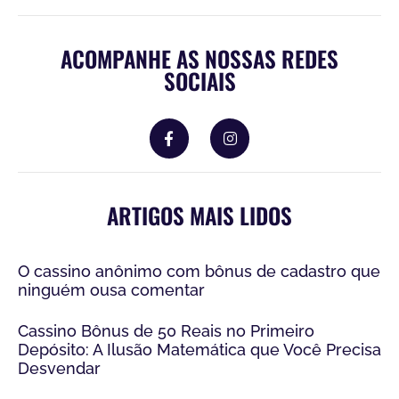
ACOMPANHE AS NOSSAS REDES
SOCIAIS
ARTIGOS MAIS LIDOS
O cassino anônimo com bônus de cadastro que
ninguém ousa comentar
Cassino Bônus de 50 Reais no Primeiro
Depósito: A Ilusão Matemática que Você Precisa
Desvendar