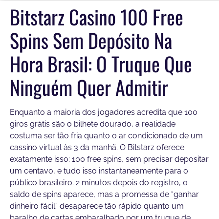
Bitstarz Casino 100 Free
Spins Sem Depósito Na
Hora Brasil: O Truque Que
Ninguém Quer Admitir
Enquanto a maioria dos jogadores acredita que 100
giros grátis são o bilhete dourado, a realidade
costuma ser tão fria quanto o ar condicionado de um
cassino virtual às 3 da manhã. O Bitstarz oferece
exatamente isso: 100 free spins, sem precisar depositar
um centavo, e tudo isso instantaneamente para o
público brasileiro. 2 minutos depois do registro, o
saldo de spins aparece, mas a promessa de “ganhar
dinheiro fácil” desaparece tão rápido quanto um
baralho de cartas embaralhado por um truque de