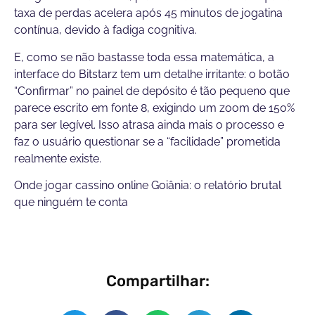
taxa de perdas acelera após 45 minutos de jogatina
contínua, devido à fadiga cognitiva.
E, como se não bastasse toda essa matemática, a
interface do Bitstarz tem um detalhe irritante: o botão
“Confirmar” no painel de depósito é tão pequeno que
parece escrito em fonte 8, exigindo um zoom de 150%
para ser legível. Isso atrasa ainda mais o processo e
faz o usuário questionar se a “facilidade” prometida
realmente existe.
Onde jogar cassino online Goiânia: o relatório brutal
que ninguém te conta
Compartilhar: