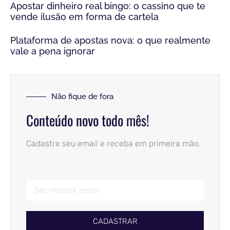
Apostar dinheiro real bingo: o cassino que te
vende ilusão em forma de cartela
Plataforma de apostas nova: o que realmente
vale a pena ignorar
Não fique de fora
Conteúdo novo todo mês!
Cadastre seu email e receba em primeira mão.
CADASTRAR