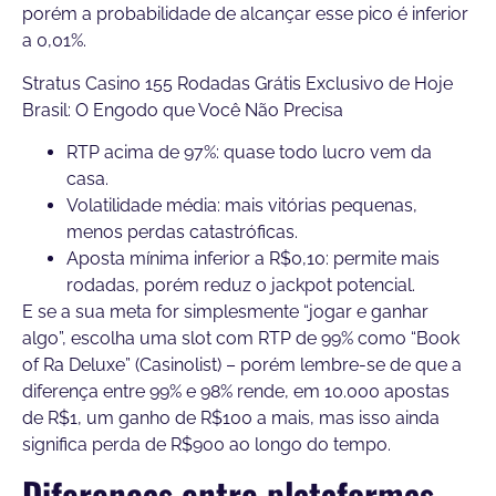
porém a probabilidade de alcançar esse pico é inferior
a 0,01%.
Stratus Casino 155 Rodadas Grátis Exclusivo de Hoje
Brasil: O Engodo que Você Não Precisa
RTP acima de 97%: quase todo lucro vem da
casa.
Volatilidade média: mais vitórias pequenas,
menos perdas catastróficas.
Aposta mínima inferior a R$0,10: permite mais
rodadas, porém reduz o jackpot potencial.
E se a sua meta for simplesmente “jogar e ganhar
algo”, escolha uma slot com RTP de 99% como “Book
of Ra Deluxe” (Casinolist) – porém lembre-se de que a
diferença entre 99% e 98% rende, em 10.000 apostas
de R$1, um ganho de R$100 a mais, mas isso ainda
significa perda de R$900 ao longo do tempo.
Diferenças entre plataformas