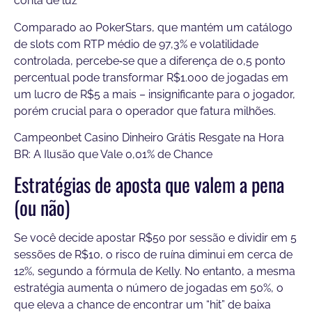
conta de luz
Comparado ao PokerStars, que mantém um catálogo
de slots com RTP médio de 97,3% e volatilidade
controlada, percebe‑se que a diferença de 0,5 ponto
percentual pode transformar R$1.000 de jogadas em
um lucro de R$5 a mais – insignificante para o jogador,
porém crucial para o operador que fatura milhões.
Campeonbet Casino Dinheiro Grátis Resgate na Hora
BR: A Ilusão que Vale 0,01% de Chance
Estratégias de aposta que valem a pena
(ou não)
Se você decide apostar R$50 por sessão e dividir em 5
sessões de R$10, o risco de ruína diminui em cerca de
12%, segundo a fórmula de Kelly. No entanto, a mesma
estratégia aumenta o número de jogadas em 50%, o
que eleva a chance de encontrar um “hit” de baixa