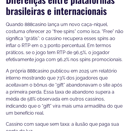
brasileiras e internacionais
Quando 888casino lança um novo caça-níquel,
costuma oferecer 20 “free spins” como isca. “Free” não
significa “grátis”: o cassino recupera esses spins ao
inflar o RTP em 0,3 ponto percentual. Em termos
práticos, se o jogo tem RTP de 96,5%, o jogador
efetivamente joga com 96,2% nos spins promocionais.
A própria 888casino publicou em 2025 um relatório
interno mostrando que 73% dos jogadores que
aceitavam o bônus de “gift” abandonavam o site após
a primeira perda. Essa taxa de abandono supera a
média de 58% observada em outros cassinos,
indicando que o “gift” vira mais uma armadilha do que
um benefício real.
Cassino com saque sem taxa: a ilusão que paga sua