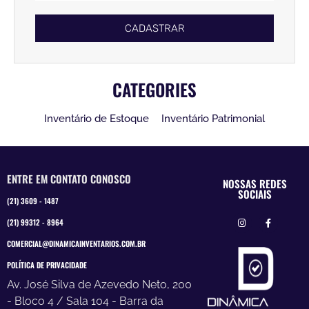
CADASTRAR
CATEGORIES
Inventário de Estoque
Inventário Patrimonial
ENTRE EM CONTATO CONOSCO
NOSSAS REDES
SOCIAIS
(21) 3609 - 1487
(21) 99312 - 8964
COMERCIAL@DINAMICAINVENTARIOS.COM.BR
POLÍTICA DE PRIVACIDADE
Av. José Silva de Azevedo Neto, 200
- Bloco 4 / Sala 104 - Barra da