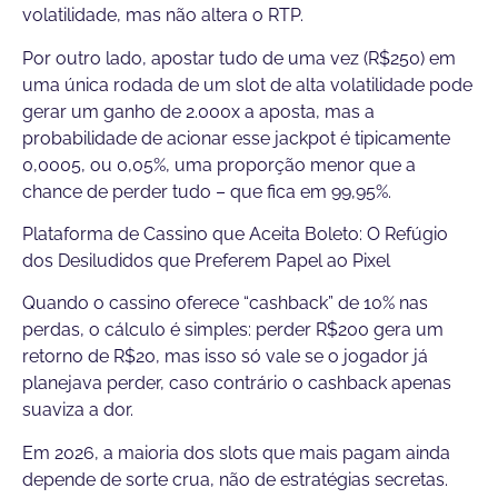
volatilidade, mas não altera o RTP.
Por outro lado, apostar tudo de uma vez (R$250) em
uma única rodada de um slot de alta volatilidade pode
gerar um ganho de 2.000x a aposta, mas a
probabilidade de acionar esse jackpot é tipicamente
0,0005, ou 0,05%, uma proporção menor que a
chance de perder tudo – que fica em 99,95%.
Plataforma de Cassino que Aceita Boleto: O Refúgio
dos Desiludidos que Preferem Papel ao Pixel
Quando o cassino oferece “cashback” de 10% nas
perdas, o cálculo é simples: perder R$200 gera um
retorno de R$20, mas isso só vale se o jogador já
planejava perder, caso contrário o cashback apenas
suaviza a dor.
Em 2026, a maioria dos slots que mais pagam ainda
depende de sorte crua, não de estratégias secretas.