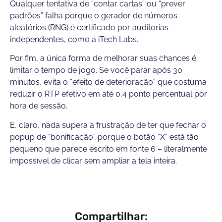
Qualquer tentativa de “contar cartas” ou “prever
padrões” falha porque o gerador de números
aleatórios (RNG) é certificado por auditorias
independentes, como a iTech Labs.
Por fim, a única forma de melhorar suas chances é
limitar o tempo de jogo. Se você parar após 30
minutos, evita o “efeito de deterioração” que costuma
reduzir o RTP efetivo em até 0,4 ponto percentual por
hora de sessão.
E, claro, nada supera a frustração de ter que fechar o
popup de “bonificação” porque o botão “X” está tão
pequeno que parece escrito em fonte 6 – literalmente
impossível de clicar sem ampliar a tela inteira.
Compartilhar: