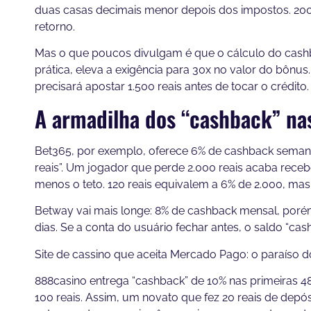
duas casas decimais menor depois dos impostos. 200
retorno.
Mas o que poucos divulgam é que o cálculo do cashba
prática, eleva a exigência para 30x no valor do bônus.
precisará apostar 1.500 reais antes de tocar o crédito.
A armadilha dos “cashback” na
Bet365, por exemplo, oferece 6% de cashback seman
reais”. Um jogador que perde 2.000 reais acaba rece
menos o teto. 120 reais equivalem a 6% de 2.000, mas 
Betway vai mais longe: 8% de cashback mensal, poré
dias. Se a conta do usuário fechar antes, o saldo “c
Site de cassino que aceita Mercado Pago: o paraíso 
888casino entrega “cashback” de 10% nas primeiras 
100 reais. Assim, um novato que fez 20 reais de dep