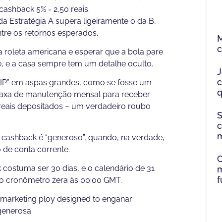
cashback 5% = 2,50 reais.
 Estratégia A supera ligeiramente o da B,
ntre os retornos esperados.
M
c
 roleta americana e esperar que a bola pare
ê, e a casa sempre tem um detalhe oculto.
J
c
VIP” em aspas grandes, como se fosse um
q
de taxa de manutenção mensal para receber
 reais depositados – um verdadeiro roubo
S
c
m
 cashback é “generoso”, quando, na verdade,
de conta corrente.
C
ostuma ser 30 dias, e o calendário de 31
m
s o cronômetro zera às 00:00 GMT.
 a marketing ploy designed to enganar
generosa.