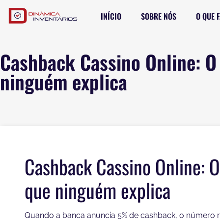
INÍCIO
SOBRE NÓS
O QUE 
Cashback Cassino Online: O
ninguém explica
Cashback Cassino Online: 
que ninguém explica
Quando a banca anuncia 5% de cashback, o número r