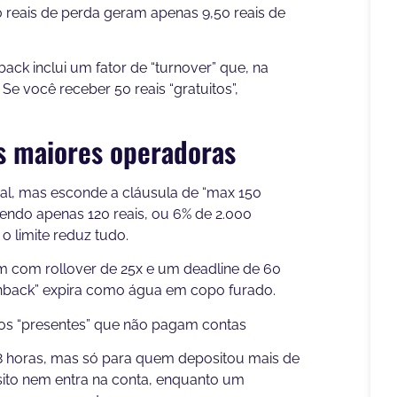
 reais de perda geram apenas 9,50 reais de
ck inclui um fator de “turnover” que, na
 Se você receber 50 reais “gratuitos”,
s maiores operadoras
al, mas esconde a cláusula de “max 150
bendo apenas 120 reais, ou 6% de 2.000
o limite reduz tudo.
m com rollover de 25x e um deadline de 60
ashback” expira como água em copo furado.
dos “presentes” que não pagam contas
48 horas, mas só para quem depositou mais de
ósito nem entra na conta, enquanto um