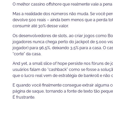
O melhor cassino offshore que realmente vale a pena
Mas a realidade dos números não muda. Se você per
devolve 500 reais – ainda bem menos que a perda tot
consumir até 30% desse valor.
Os desenvolvedores de slots, ao criar jogos como Bo
jogadores nunca chega perto do jackpot de 5.000 veze
jogador) para 96,5%, deixando 3,5% para a casa. O c
“corte” da casa.
And yet, a small slice of hope persiste nos fóruns d
usuários falam do “cashback” como se fosse a solução 
que o lucro real vem de estratégia de bankroll e não 
E quando você finalmente consegue extrair alguma co
página de saque, tornando a fonte de texto tão pequ
É frustrante.