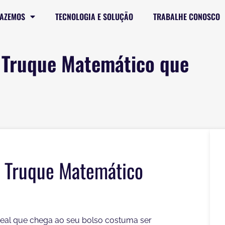
FAZEMOS
TECNOLOGIA E SOLUÇÃO
TRABALHE CONOSCO
 Truque Matemático que
O Truque Matemático
eal que chega ao seu bolso costuma ser