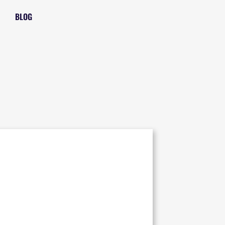
BLOG
INVENTÁRIO DE ESTOQUE