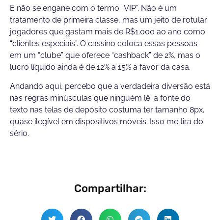
E não se engane com o termo “VIP”. Não é um
tratamento de primeira classe, mas um jeito de rotular
jogadores que gastam mais de R$1.000 ao ano como
“clientes especiais”. O cassino coloca essas pessoas
em um “clube” que oferece “cashback” de 2%, mas o
lucro líquido ainda é de 12% a 15% a favor da casa.
Andando aqui, percebo que a verdadeira diversão está
nas regras minúsculas que ninguém lê: a fonte do
texto nas telas de depósito costuma ter tamanho 8px,
quase ilegível em dispositivos móveis. Isso me tira do
sério.
Compartilhar: