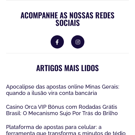
ACOMPANHE AS NOSSAS REDES
SOCIAIS
ARTIGOS MAIS LIDOS
Apocalipse das apostas online Minas Gerais:
quando a ilusão vira conta bancária
Casino Orca VIP Bônus com Rodadas Grátis
Brasil: O Mecanismo Sujo Por Trás do Brilho
Plataforma de apostas para celular: a
ferramenta que transforma 5 minutos de tédio