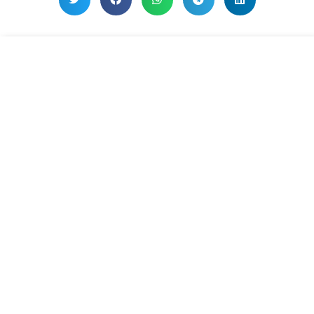
INVENTÁRIO DE ESTOQUE
Fundamental para a vida da empresa!
Contratar
INVENTÁRIO PATRIMONIAL
Não se controla aquilo que não se mede!
Contratar