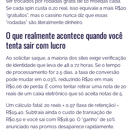
ser trocados por rodadas grátis de 10 moedas cada.
Se cada spin custa 0,20 real, isso equivale a mais R$20
“gratuitos”, mas o cassino nunca diz que essas
“rodadas” são literalmente dinheiro.
O que realmente acontece quando você
tenta sair com lucro
Ao solicitar saque, a maioria dos sites exige verificação
de identidade que leva de 48 a 72 horas. Se o tempo
de processamento for 2,5 dias, a taxa de conversão
pode mudar em 0,03%, reduzindo R$20 em mais
R$0,06 de perda. É como tentar retirar uma nota de 20
reais de um caixa eletrônico que só aceita notas de 5.
Um cálculo fatal: 20 reais × 0,97 (taxa de retenção) =
R$19,40. Subtraia ainda o custo de transação de
R$0,50 e você sai com R$18,90. O “ganho” de 10%
anunciado nas promos desaparece rapidamente.