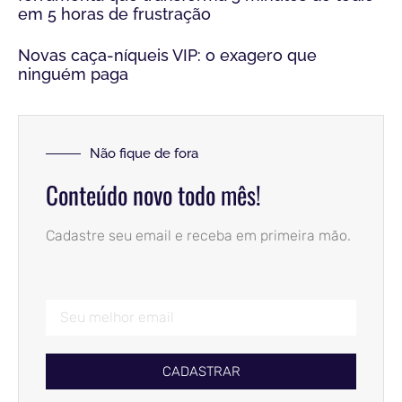
em 5 horas de frustração
Novas caça-níqueis VIP: o exagero que
ninguém paga
Não fique de fora
Conteúdo novo todo mês!
Cadastre seu email e receba em primeira mão.
CADASTRAR