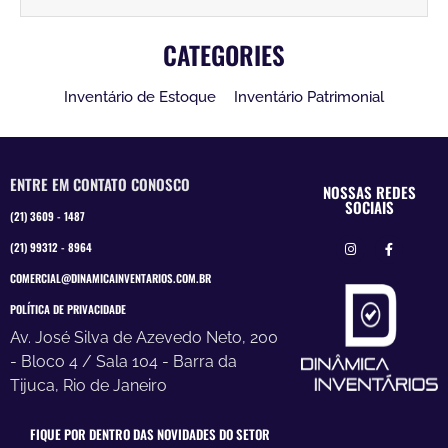
CATEGORIES
Inventário de Estoque
Inventário Patrimonial
ENTRE EM CONTATO CONOSCO
NOSSAS REDES
SOCIAIS
(21) 3609 - 1487
(21) 99312 - 8964
COMERCIAL@DINAMICAINVENTARIOS.COM.BR
POLÍTICA DE PRIVACIDADE
Av. José Silva de Azevedo Neto, 200
- Bloco 4 / Sala 104 - Barra da
Tijuca, Rio de Janeiro
FIQUE POR DENTRO DAS NOVIDADES DO SETOR