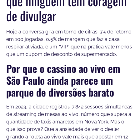
que ninguém tem coragem
de divulgar
Hoje a conversa gira em torno de cifras: 3% de retorno
em 100 jogadas, 0,5% de margem que faz a casa
respirar aliviada, e um “VIP” que na prática vale menos
que um cupom de desconto de supermercado.
Por que o cassino ao vivo em
São Paulo ainda parece um
parque de diversões barato
Em 2023, a cidade registrou 7.842 sessões simultâneas
de streaming de mesas ao vivo, número que supera a
quantidade de táxis amarelos em Nova York. Mas o
que isso prova? Que a ansiedade de ver o dealer
girando a roleta ao vivo vale mais que apostar em 12