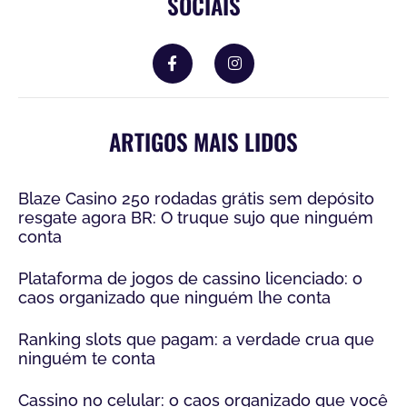
SOCIAIS
ARTIGOS MAIS LIDOS
Blaze Casino 250 rodadas grátis sem depósito
resgate agora BR: O truque sujo que ninguém
conta
Plataforma de jogos de cassino licenciado: o
caos organizado que ninguém lhe conta
Ranking slots que pagam: a verdade crua que
ninguém te conta
Cassino no celular: o caos organizado que você