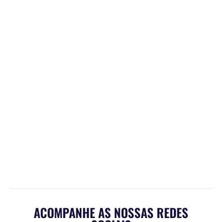
INVENTÁRIO DE ESTOQUE
Fundamental para a vida da empresa!
Contratar
INVENTÁRIO PATRIMONIAL
Não se controla aquilo que não se mede!
Contratar
ACOMPANHE AS NOSSAS REDES