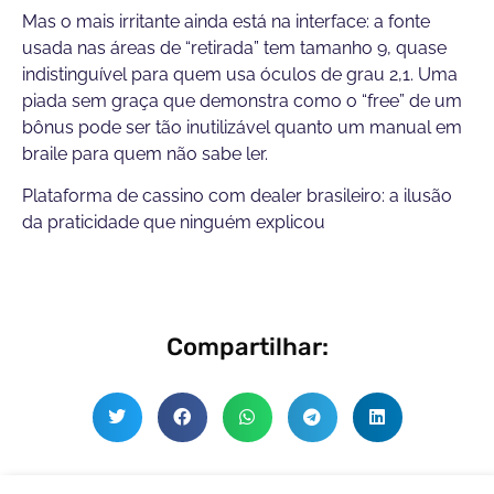
Mas o mais irritante ainda está na interface: a fonte
usada nas áreas de “retirada” tem tamanho 9, quase
indistinguível para quem usa óculos de grau 2,1. Uma
piada sem graça que demonstra como o “free” de um
bônus pode ser tão inutilizável quanto um manual em
braile para quem não sabe ler.
Plataforma de cassino com dealer brasileiro: a ilusão
da praticidade que ninguém explicou
Compartilhar: