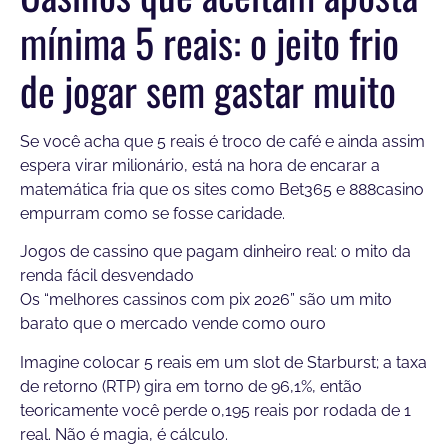
mínima 5 reais: o jeito frio
de jogar sem gastar muito
Se você acha que 5 reais é troco de café e ainda assim
espera virar milionário, está na hora de encarar a
matemática fria que os sites como Bet365 e 888casino
empurram como se fosse caridade.
Jogos de cassino que pagam dinheiro real: o mito da
renda fácil desvendado
Os “melhores cassinos com pix 2026” são um mito
barato que o mercado vende como ouro
Imagine colocar 5 reais em um slot de Starburst; a taxa
de retorno (RTP) gira em torno de 96,1%, então
teoricamente você perde 0,195 reais por rodada de 1
real. Não é magia, é cálculo.