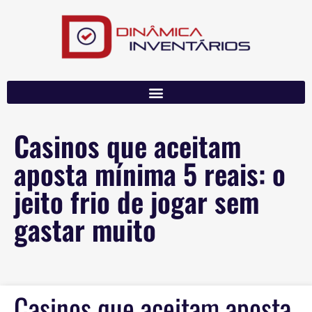
Casinos que aceitam
aposta mínima 5 reais: o
jeito frio de jogar sem
gastar muito
Casinos que aceitam aposta