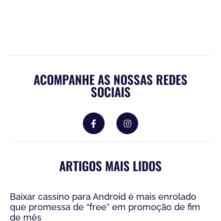
Contratar
ACOMPANHE AS NOSSAS REDES
SOCIAIS
ARTIGOS MAIS LIDOS
Baixar cassino para Android é mais enrolado
que promessa de “free” em promoção de fim
de mês