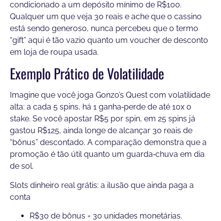
condicionado a um depósito mínimo de R$100.
Qualquer um que veja 30 reais e ache que o cassino
está sendo generoso, nunca percebeu que o termo
“gift” aqui é tão vazio quanto um voucher de desconto
em loja de roupa usada.
Exemplo Prático de Volatilidade
Imagine que você joga Gonzo’s Quest com volatilidade
alta: a cada 5 spins, há 1 ganha‑perde de até 10x o
stake. Se você apostar R$5 por spin, em 25 spins já
gastou R$125, ainda longe de alcançar 30 reais de
“bônus” descontado. A comparação demonstra que a
promoção é tão útil quanto um guarda‑chuva em dia
de sol.
Slots dinheiro real grátis: a ilusão que ainda paga a
conta
R$30 de bônus = 30 unidades monetárias.