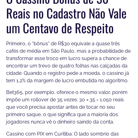
Reais no Cadastro Não Vale
um Centavo de Respeito
Primeiro, o “bônus” de R$30 equivale a quase três
cafés de média em São Paulo, mas a probabilidade de
transformar esse troco em lucro supera a chance de
encontrar um trevo de quatro folhas nas calçadas da
cidade. Quando o registro pede a moeda, o cassino já
tem 1,2% da margem de lucro embutida no algoritmo.
Bet365, por exemplo, oferece o mesmo valor, porém
impõe um rollover de 35 vezes. 30 × 35 = 1.050 reais
que você precisa apostar antes de tocar no seu
primeiro saque, o que significa que a maioria dos
jogadores nunca vê o dinheiro saindo da conta.
Cassino com PIX em Curitiba: O lado sombrio das