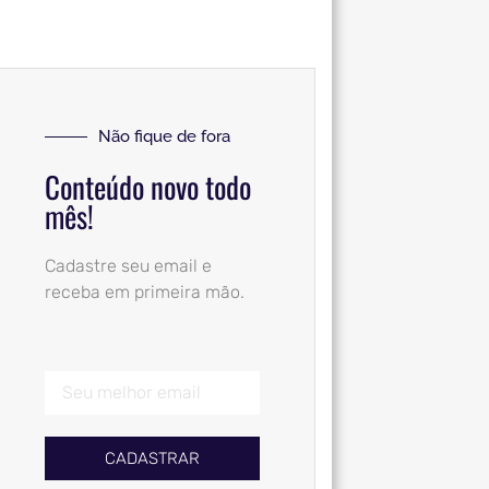
Não fique de fora
Conteúdo novo todo
mês!
Cadastre seu email e
receba em primeira mão.
CADASTRAR