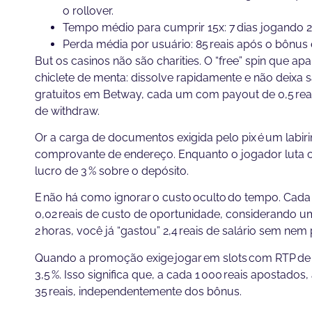
o rollover.
Tempo médio para cumprir 15x: 7 dias jogando 2 
Perda média por usuário: 85 reais após o bônus e
But os casinos não são charities. O “free” spin que 
chiclete de menta: dissolve rapidamente e não deixa
gratuitos em Betway, cada um com payout de 0,5 reais,
de withdraw.
Or a carga de documentos exigida pelo pix é um labirin
comprovante de endereço. Enquanto o jogador luta con
lucro de 3 % sobre o depósito.
E não há como ignorar o custo oculto do tempo. Cada
0,02 reais de custo de oportunidade, considerando um
2 horas, você já “gastou” 2,4 reais de salário sem nem
Quando a promoção exige jogar em slots com RTP de 
3,5 %. Isso significa que, a cada 1 000 reais apost
35 reais, independentemente dos bônus.