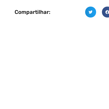
Compartilhar: