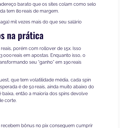
 adereço barato que os sites colam como selo
inda tem 80 reais de margem.
aga) mil vezes mais do que seu salário
s na prática
reais, porém com rollover de 15x. Isso
r 3 000 reais em apostas. Enquanto isso, o
transformando seu “ganho” em 190 reais
uest, que tem volatilidade média, cada spin
 esperada é de 50 reais, ainda muito abaixo do
 é baixa, então a maioria dos spins devolve
e corte.
ue recebem bônus no pix conseguem cumprir