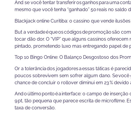
And se você tentar transferir os ganhos para uma conta d
mesmo que você tenha “ganhado” 50 reais no saldo d
Blackjack online Curitiba: o cassino que vende ilusõe
But a verdade é que os códigos de promoção são com
tocar dão dor. O “VIP” que alguns cassinos oferece
pintado, prometendo luxo mas entregando papel de p
Top 10 Bingo Online: O Balanço Desgostoso dos Prom
Or a tolerância dos jogadores a essas táticas é parecid
poucos sobrevivem sem sofrer algum dano. Se você g
chance de concluir o rollover diminui em 23 % devido
And o último ponto é a interface: o campo de inserçã
9 pt, tão pequena que parece escrita de microfilme. Es
taxa de conversão.