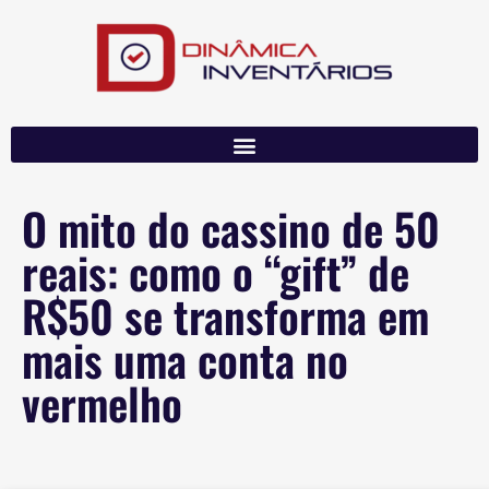
O mito do cassino de 50
reais: como o “gift” de
R$50 se transforma em
mais uma conta no
vermelho