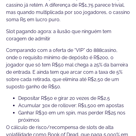
cassino já retém. A diferença de R$1,75 parece trivial,
mas quando multiplicada por 100 jogadores, o cassino
soma R5 em lucro puro.
Slot pagando agora: a ilusão que ninguém tem
coragem de admitir
Comparando com a oferta de “VIP” do 888casino,
onde o requisito mínimo de depósito é R$200, o
jogador que só tem R$50 mal chega a 25% da barreira
de entrada. E ainda tem que arcar com a taxa de 5%
sobre cada retirada, que elimina até R$2,50 de um
suposto ganho de R$50.
Depositar R$50 e girar 20 vezes de R$2,5
Acumular 30x de rollover: R$1,500 em apostas
Ganhar R$30 em um spin, mas perder R$25 nos
próximos
O cálculo de risco/recompensa de slots de alta
volatilidade como Book of Dead, que paga 5.000% em