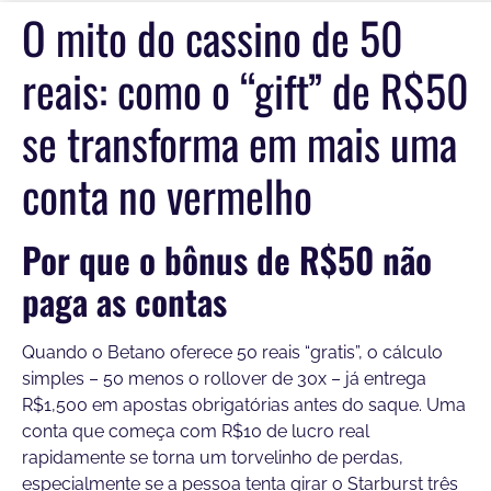
O mito do cassino de 50
reais: como o “gift” de R$50
se transforma em mais uma
conta no vermelho
Por que o bônus de R$50 não
paga as contas
Quando o Betano oferece 50 reais “gratis”, o cálculo
simples – 50 menos o rollover de 30x – já entrega
R$1,500 em apostas obrigatórias antes do saque. Uma
conta que começa com R$10 de lucro real
rapidamente se torna um torvelinho de perdas,
especialmente se a pessoa tenta girar o Starburst três