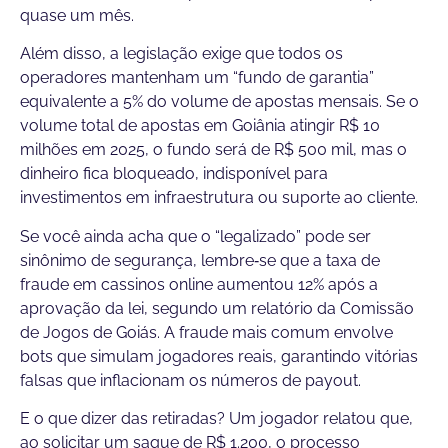
quase um mês.
Além disso, a legislação exige que todos os
operadores mantenham um “fundo de garantia”
equivalente a 5% do volume de apostas mensais. Se o
volume total de apostas em Goiânia atingir R$ 10
milhões em 2025, o fundo será de R$ 500 mil, mas o
dinheiro fica bloqueado, indisponível para
investimentos em infraestrutura ou suporte ao cliente.
Se você ainda acha que o “legalizado” pode ser
sinônimo de segurança, lembre‑se que a taxa de
fraude em cassinos online aumentou 12% após a
aprovação da lei, segundo um relatório da Comissão
de Jogos de Goiás. A fraude mais comum envolve
bots que simulam jogadores reais, garantindo vitórias
falsas que inflacionam os números de payout.
E o que dizer das retiradas? Um jogador relatou que,
ao solicitar um saque de R$ 1.200, o processo