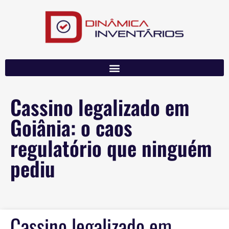
Cassino legalizado em
Goiânia: o caos
regulatório que ninguém
pediu
Cassino legalizado em