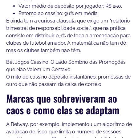
Valor médio de depósito por jogador: R$ 250.
Retorno ao cassino: 96% em média.
E ainda tem a curiosa cláusula que exige um “relatório
trimestral de responsabilidade social”, que na prática
consiste em distribuir 0,1% de toda a arrecadação para
clubes de futebol amador. A matemática não tem dó,
mas os clubes também não têm.
Bet Jogos Cassino: O Lado Sombrio das Promoções
que Não Valem um Centavo
O mito do cassino depósito instantâneo: promessas de
ouro que não passam da caixa de correio
Marcas que sobreviveram ao
caos e como elas se adaptam
A Betway, por exemplo, implementou um algoritmo de
avaliação de risco que limita o número de sessões