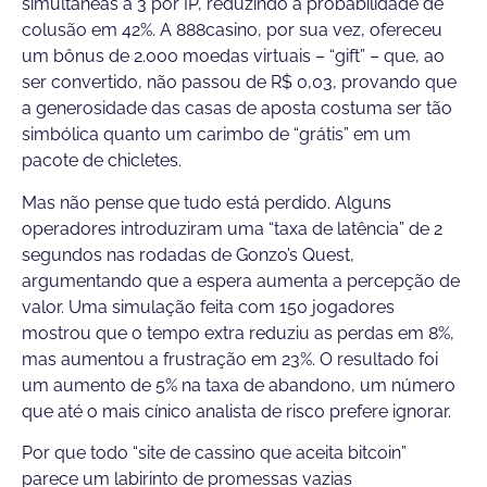
simultâneas a 3 por IP, reduzindo a probabilidade de
colusão em 42%. A 888casino, por sua vez, ofereceu
um bônus de 2.000 moedas virtuais – “gift” – que, ao
ser convertido, não passou de R$ 0,03, provando que
a generosidade das casas de aposta costuma ser tão
simbólica quanto um carimbo de “grátis” em um
pacote de chicletes.
Mas não pense que tudo está perdido. Alguns
operadores introduziram uma “taxa de latência” de 2
segundos nas rodadas de Gonzo’s Quest,
argumentando que a espera aumenta a percepção de
valor. Uma simulação feita com 150 jogadores
mostrou que o tempo extra reduziu as perdas em 8%,
mas aumentou a frustração em 23%. O resultado foi
um aumento de 5% na taxa de abandono, um número
que até o mais cínico analista de risco prefere ignorar.
Por que todo “site de cassino que aceita bitcoin”
parece um labirinto de promessas vazias