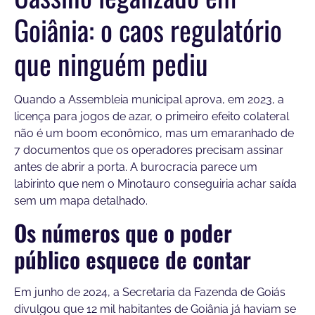
Goiânia: o caos regulatório
que ninguém pediu
Quando a Assembleia municipal aprova, em 2023, a
licença para jogos de azar, o primeiro efeito colateral
não é um boom econômico, mas um emaranhado de
7 documentos que os operadores precisam assinar
antes de abrir a porta. A burocracia parece um
labirinto que nem o Minotauro conseguiria achar saída
sem um mapa detalhado.
Os números que o poder
público esquece de contar
Em junho de 2024, a Secretaria da Fazenda de Goiás
divulgou que 12 mil habitantes de Goiânia já haviam se