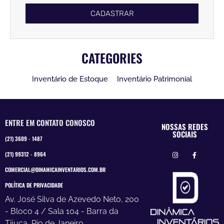
CADASTRAR
CATEGORIES
Inventário de Estoque
Inventário Patrimonial
ENTRE EM CONTATO CONOSCO
NOSSAS REDES
SOCIAIS
(21) 3609 - 1487
(21) 99312 - 8964
COMERCIAL@DINAMICAINVENTARIOS.COM.BR
POLÍTICA DE PRIVACIDADE
Av. José Silva de Azevedo Neto, 200
- Bloco 4 / Sala 104 - Barra da
Tijuca, Rio de Janeiro