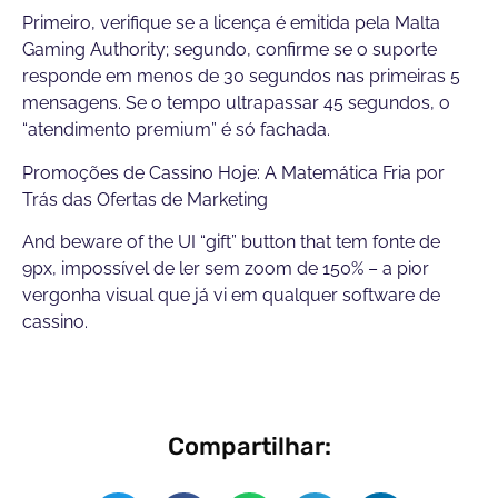
Primeiro, verifique se a licença é emitida pela Malta
Gaming Authority; segundo, confirme se o suporte
responde em menos de 30 segundos nas primeiras 5
mensagens. Se o tempo ultrapassar 45 segundos, o
“atendimento premium” é só fachada.
Promoções de Cassino Hoje: A Matemática Fria por
Trás das Ofertas de Marketing
And beware of the UI “gift” button that tem fonte de
9px, impossível de ler sem zoom de 150% – a pior
vergonha visual que já vi em qualquer software de
cassino.
Compartilhar: