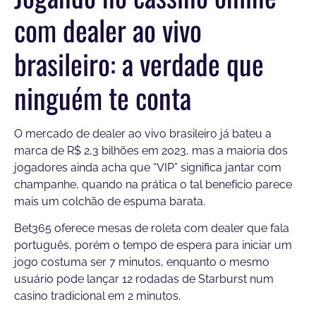
com dealer ao vivo
brasileiro: a verdade que
ninguém te conta
O mercado de dealer ao vivo brasileiro já bateu a
marca de R$ 2,3 bilhões em 2023, mas a maioria dos
jogadores ainda acha que “VIP” significa jantar com
champanhe, quando na prática o tal benefício parece
mais um colchão de espuma barata.
Bet365 oferece mesas de roleta com dealer que fala
português, porém o tempo de espera para iniciar um
jogo costuma ser 7 minutos, enquanto o mesmo
usuário pode lançar 12 rodadas de Starburst num
casino tradicional em 2 minutos.