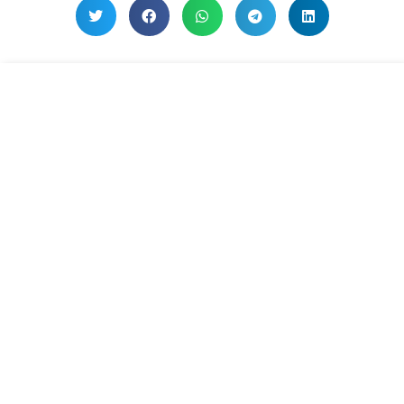
INVENTÁRIO DE ESTOQUE
Fundamental para a vida da empresa!
Contratar
INVENTÁRIO PATRIMONIAL
Não se controla aquilo que não se mede!
Contratar