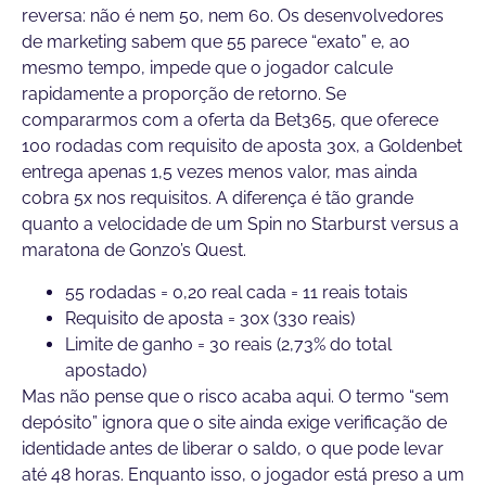
reversa: não é nem 50, nem 60. Os desenvolvedores
de marketing sabem que 55 parece “exato” e, ao
mesmo tempo, impede que o jogador calcule
rapidamente a proporção de retorno. Se
compararmos com a oferta da Bet365, que oferece
100 rodadas com requisito de aposta 30x, a Goldenbet
entrega apenas 1,5 vezes menos valor, mas ainda
cobra 5x nos requisitos. A diferença é tão grande
quanto a velocidade de um Spin no Starburst versus a
maratona de Gonzo’s Quest.
55 rodadas = 0,20 real cada = 11 reais totais
Requisito de aposta = 30x (330 reais)
Limite de ganho = 30 reais (2,73% do total
apostado)
Mas não pense que o risco acaba aqui. O termo “sem
depósito” ignora que o site ainda exige verificação de
identidade antes de liberar o saldo, o que pode levar
até 48 horas. Enquanto isso, o jogador está preso a um