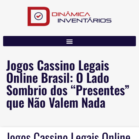
Jogos Cassino Legais
Online Brasil: O Lado
Sombrio dos “Presentes”
que Não Valem Nada
Jogos Cassino Legais Online