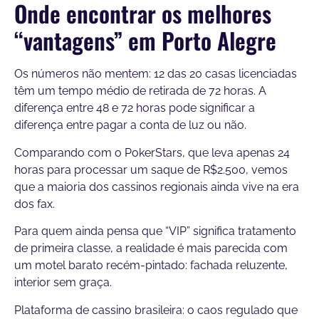
Onde encontrar os melhores
“vantagens” em Porto Alegre
Os números não mentem: 12 das 20 casas licenciadas
têm um tempo médio de retirada de 72 horas. A
diferença entre 48 e 72 horas pode significar a
diferença entre pagar a conta de luz ou não.
Comparando com o PokerStars, que leva apenas 24
horas para processar um saque de R$2.500, vemos
que a maioria dos cassinos regionais ainda vive na era
dos fax.
Para quem ainda pensa que “VIP” significa tratamento
de primeira classe, a realidade é mais parecida com
um motel barato recém-pintado: fachada reluzente,
interior sem graça.
Plataforma de cassino brasileira: o caos regulado que