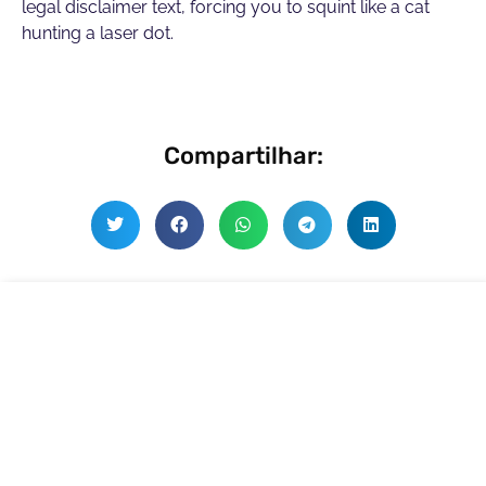
legal disclaimer text, forcing you to squint like a cat
hunting a laser dot.
Compartilhar:
INVENTÁRIO DE ESTOQUE
Fundamental para a vida da empresa!
Contratar