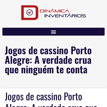
Jogos de cassino Porto
Alegre: A verdade crua
que ninguém te conta
Jogos de cassino Porto