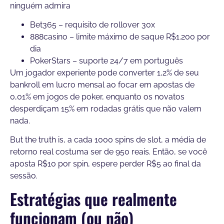
ninguém admira
Bet365 – requisito de rollover 30x
888casino – limite máximo de saque R$1.200 por
dia
PokerStars – suporte 24/7 em português
Um jogador experiente pode converter 1,2% de seu
bankroll em lucro mensal ao focar em apostas de
0,01% em jogos de poker, enquanto os novatos
desperdiçam 15% em rodadas grátis que não valem
nada.
But the truth is, a cada 1000 spins de slot, a média de
retorno real costuma ser de 950 reais. Então, se você
aposta R$10 por spin, espere perder R$5 ao final da
sessão.
Estratégias que realmente
funcionam (ou não)