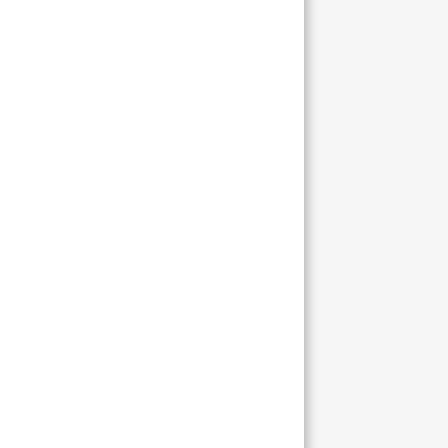
Fundamental para a vida da
empresa!
Contratar
INVENTÁRIO
PATRIMONIAL
Não se controla aquilo que