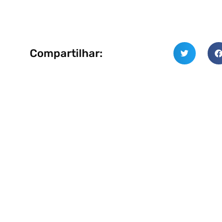
Compartilhar: