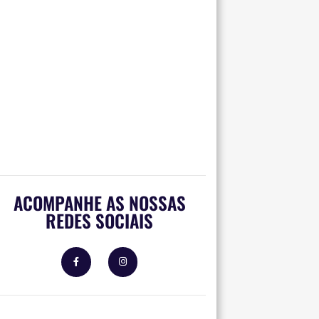
não se mede!
Contratar
ACOMPANHE AS NOSSAS
REDES SOCIAIS