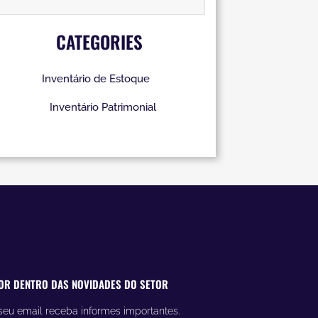
CATEGORIES
Inventário de Estoque
Inventário Patrimonial
POR DENTRO DAS NOVIDADES DO SETOR
seu email receba informes importantes.