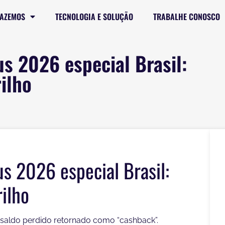
FAZEMOS
TECNOLOGIA E SOLUÇÃO
TRABALHE CONOSCO
s 2026 especial Brasil:
rilho
s 2026 especial Brasil:
rilho
o saldo perdido retornado como “cashback”.