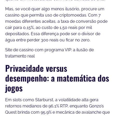
Mas, se você quer algo menos ilusório, procure um
cassino que permita uso de criptomoedas. Com 7
moedas diferentes aceitas, a taxa de conversão pode
cair para 0,15%, ao custo de 1,50 reais por mil
depositados. Essa diferença pode ser o divisor de
água entre perder 300 reais ou ficar no zero.
Site de cassino com programa VIP: a ilusão de
tratamento real
Privacidade versus
desempenho: a matemática dos
jogos
Em slots como Starburst, a volatilidade alta gera
retornos medianos de 96,1% RTP, enquanto Gonzo’s
Quest brinda com 95,9% e mecânica de avalanche que