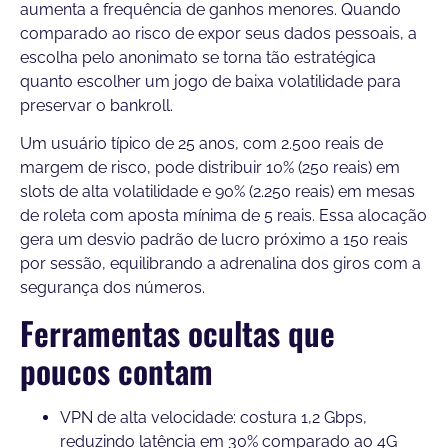
aumenta a frequência de ganhos menores. Quando
comparado ao risco de expor seus dados pessoais, a
escolha pelo anonimato se torna tão estratégica
quanto escolher um jogo de baixa volatilidade para
preservar o bankroll.
Um usuário típico de 25 anos, com 2.500 reais de
margem de risco, pode distribuir 10% (250 reais) em
slots de alta volatilidade e 90% (2.250 reais) em mesas
de roleta com aposta mínima de 5 reais. Essa alocação
gera um desvio padrão de lucro próximo a 150 reais
por sessão, equilibrando a adrenalina dos giros com a
segurança dos números.
Ferramentas ocultas que
poucos contam
VPN de alta velocidade: costura 1,2 Gbps,
reduzindo latência em 30% comparado ao 4G