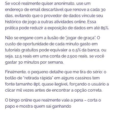
Se você realmente quiser anonimato, use um
endereço de email descartável que renove a cada 30
dias, evitando que o provedor de dados vincule seu
histórico de jogo a outras atividades online. Essa
prática pode reduzir a exposição de dados em até 85%.
Não se engane com a ilusão de “jogar de graça”. O
custo de oportunidade de cada minuto gasto em
tutorials gratuitos pode equivaler a 0,5% da banca, ou
seja, 12,5 reais em uma conta de 2.500 reais, se você
gastar 30 minutos por semana.
Finalmente, o pequeno detalhe que me tira do sério: o
botão de “retirada rápida” em alguns cassinos tem
fonte tamanho 8pt, quase ilegível, forçando o usuário a
clicar mil vezes antes de encontrar a opção correta.
O bingo online que realmente vale a pena – corta o
papo e mostra quem sai ganhando