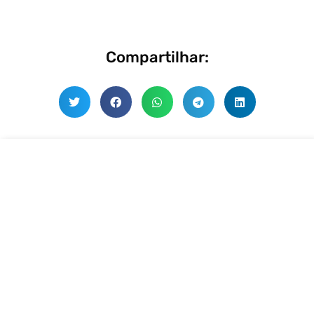
Compartilhar:
INVENTÁRIO DE ESTOQUE
Fundamental para a vida da empresa!
Contratar
INVENTÁRIO PATRIMONIAL
Não se controla aquilo que não se mede!