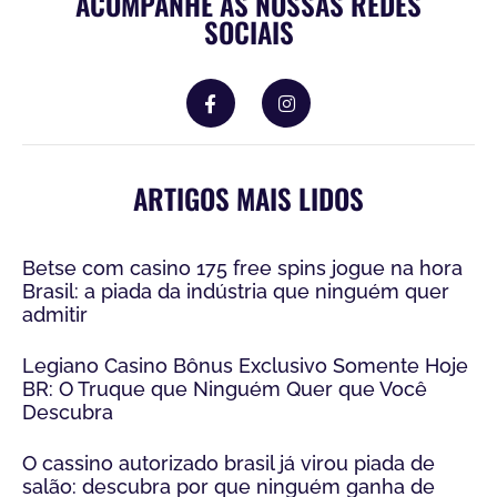
ACOMPANHE AS NOSSAS REDES
SOCIAIS
ARTIGOS MAIS LIDOS
Betse com casino 175 free spins jogue na hora
Brasil: a piada da indústria que ninguém quer
admitir
Legiano Casino Bônus Exclusivo Somente Hoje
BR: O Truque que Ninguém Quer que Você
Descubra
O cassino autorizado brasil já virou piada de
salão: descubra por que ninguém ganha de