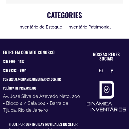
CATEGORIES
Inventário de Estoque
Inventário Patrimonial
ENTRE EM CONTATO CONOSCO
NOSSAS REDES
SOCIAIS
(21) 3609 - 1487
(21) 99312 - 8964
COMERCIAL@DINAMICAINVENTARIOS.COM.BR
POLÍTICA DE PRIVACIDADE
Av. José Silva de Azevedo Neto, 200
- Bloco 4 / Sala 104 - Barra da
Tijuca, Rio de Janeiro
FIQUE POR DENTRO DAS NOVIDADES DO SETOR