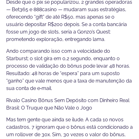
Desde que o pix se popularizou, 2 grandes operadoras
— Bet365 e 888casino — mudaram suas estratégias,
oferecendo “gift” de até R$50, mas apenas se o
usuário depositar R$200 depois. Se a conta bancária
fosse um jogo de slots, seria a Gonzo’s Quest:
prometendo exploração, entregando lama.
Ando comparando isso com a velocidade do
Starburst; o slot gira em 0,2 segundo, enquanto o
processo de validação do bônus pode levar 48 horas.
Resultado: 48 horas de “espera” para um suposto
“ganho” que vale menos que a taxa de manutenção da
sua conta de e‑mail.
Rivalo Casino Bônus Sem Depósito com Dinheiro Real
Brasil: O Truque que Não Vale o Jogo
Mas tem gente que ainda se ilude. A cada 10 novos
cadastros, 7 ignoram que o bônus está condicionado a
um rollover de 30x. Sim, 30 vezes o valor do bônus,