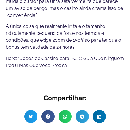
muda o cursor para uma seta vermelha que parece
um aviso de perigo, mas o casino ainda chama isso de
“conveniência”.
A única coisa que realmente irrita é o tamanho
ridiculamente pequeno da fonte nos termos e
condições, que exige zoom de 150% só para ler que o
bônus tem validade de 24 horas.
Baixar Jogos de Cassino para PC: O Guia Que Ninguém
Pediu Mas Que Você Precisa
Compartilhar: