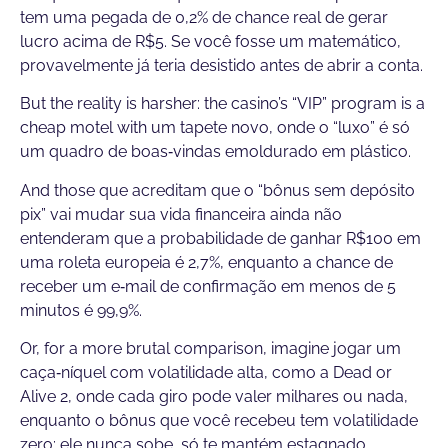
tem uma pegada de 0,2% de chance real de gerar
lucro acima de R$5. Se você fosse um matemático,
provavelmente já teria desistido antes de abrir a conta.
But the reality is harsher: the casino’s “VIP” program is a
cheap motel with um tapete novo, onde o “luxo” é só
um quadro de boas‑vindas emoldurado em plástico.
And those que acreditam que o “bônus sem depósito
pix” vai mudar sua vida financeira ainda não
entenderam que a probabilidade de ganhar R$100 em
uma roleta europeia é 2,7%, enquanto a chance de
receber um e‑mail de confirmação em menos de 5
minutos é 99,9%.
Or, for a more brutal comparison, imagine jogar um
caça‑níquel com volatilidade alta, como a Dead or
Alive 2, onde cada giro pode valer milhares ou nada,
enquanto o bônus que você recebeu tem volatilidade
zero: ele nunca sobe, só te mantém estagnado.