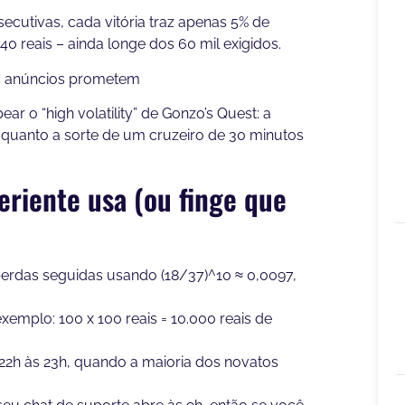
cutivas, cada vitória traz apenas 5% de
40 reais – ainda longe dos 60 mil exigidos.
os anúncios prometem
r o “high volatility” de Gonzo’s Quest: a
 quanto a sorte de um cruzeiro de 30 minutos
riente usa (ou finge que
 perdas seguidas usando (18/37)^10 ≈ 0,0097,
xemplo: 100 x 100 reais = 10.000 reais de
e 22h às 23h, quando a maioria dos novatos