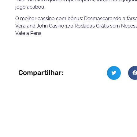
jogo acabou.
O melhor cassino com bônus: Desmascarando a farsa
Vera and John Casino 170 Rodadas Grátis sem Neces
Vale a Pena
Compartilhar: