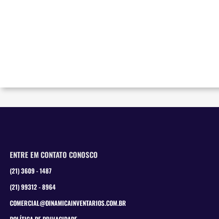
ENTRE EM CONTATO CONOSCO
(21) 3609 - 1487
(21) 99312 - 8964
COMERCIAL@DINAMICAINVENTARIOS.COM.BR
POLÍTICA DE PRIVACIDADE