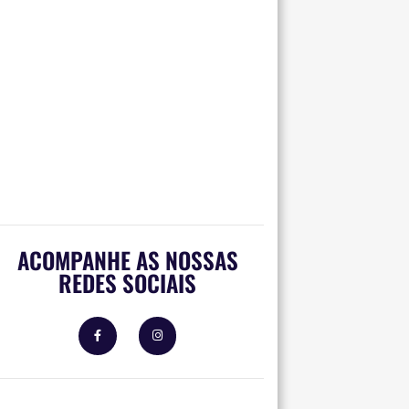
não se mede!
Contratar
ACOMPANHE AS NOSSAS
REDES SOCIAIS