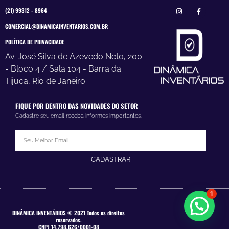
(21) 99312 - 8964
COMERCIAL@DINAMICAINVENTARIOS.COM.BR
POLÍTICA DE PRIVACIDADE
Av. José Silva de Azevedo Neto, 200
- Bloco 4 / Sala 104 - Barra da
Tijuca, Rio de Janeiro
FIQUE POR DENTRO DAS NOVIDADES DO SETOR
Cadastre seu email receba informes importantes.
CADASTRAR
1
DINÂMICA INVENTÁRIOS © 2021 Todos os direitos
reservados.
CNPJ 14.798.626/0001-08