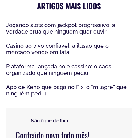
ARTIGOS MAIS LIDOS
Jogando slots com jackpot progressivo: a
verdade crua que ninguém quer ouvir
Casino ao vivo confiável: a ilusão que o
mercado vende em lata
Plataforma lançada hoje cassino: o caos
organizado que ninguém pediu
App de Keno que paga no Pix: o “milagre” que
ninguém pediu
Não fique de fora
Conteúdo novo todo mês!