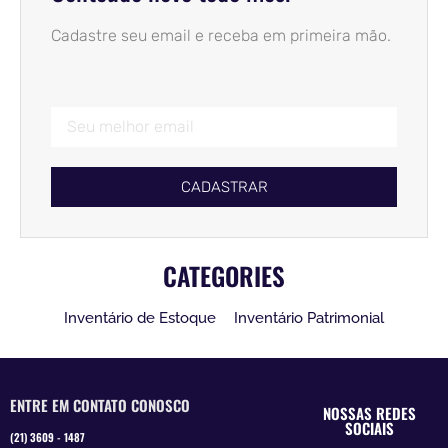
Cadastre seu email e receba em primeira mão.
CADASTRAR
CATEGORIES
Inventário de Estoque
Inventário Patrimonial
ENTRE EM CONTATO CONOSCO
NOSSAS REDES
SOCIAIS
(21) 3609 - 1487