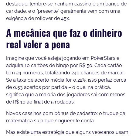
destaque, lembre‑se: nenhum cassino é um banco de
caridade, e o “presente” geralmente vem com uma
exigência de rollover de 45x.
A mecânica que faz o dinheiro
real valer a pena
Imagine que você esteja jogando em PokerStars e
adquira 10 cartões de bingo por R$ 50. Cada cartão
tem 24 números, totalizando 240 chances de marcar.
Se a taxa de acerto média for 0,22%, isso perfaz cerca
de 0,53 acertos por partida – o que, na prática,
significa que a maioria dos jogadores sai com menos
de R$ 10 ao final de 5 rodadas.
Novos cassinos com bônus de cadastro: o truque da
matemática suja que ninguém te conta
Mas existe uma estratégia que alguns veteranos usam: