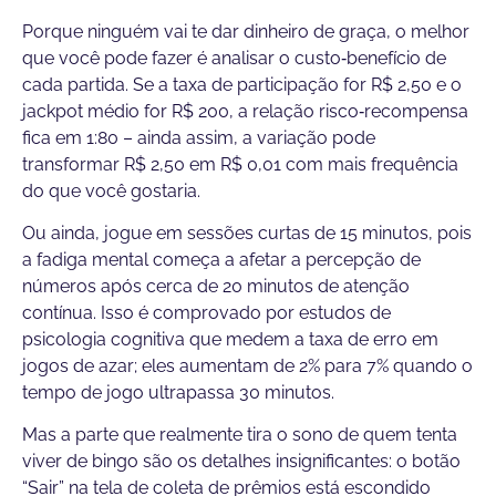
Porque ninguém vai te dar dinheiro de graça, o melhor
que você pode fazer é analisar o custo‑benefício de
cada partida. Se a taxa de participação for R$ 2,50 e o
jackpot médio for R$ 200, a relação risco‑recompensa
fica em 1:80 – ainda assim, a variação pode
transformar R$ 2,50 em R$ 0,01 com mais frequência
do que você gostaria.
Ou ainda, jogue em sessões curtas de 15 minutos, pois
a fadiga mental começa a afetar a percepção de
números após cerca de 20 minutos de atenção
contínua. Isso é comprovado por estudos de
psicologia cognitiva que medem a taxa de erro em
jogos de azar; eles aumentam de 2% para 7% quando o
tempo de jogo ultrapassa 30 minutos.
Mas a parte que realmente tira o sono de quem tenta
viver de bingo são os detalhes insignificantes: o botão
“Sair” na tela de coleta de prêmios está escondido