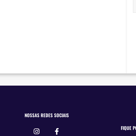
NOSSAS REDES SOCIAIS
FIQUE 