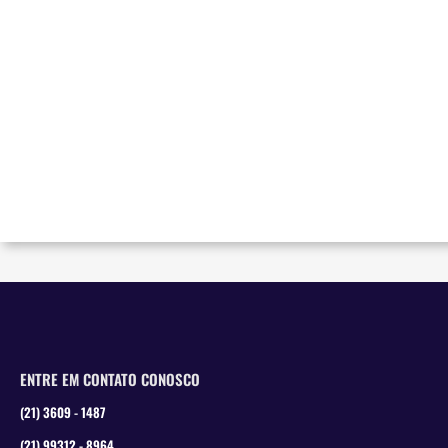
ENTRE EM CONTATO CONOSCO
(21) 3609 - 1487
(21) 99312 - 8964