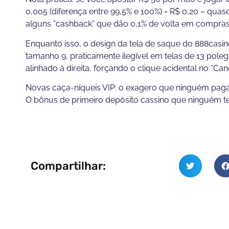
0,005 (diferença entre 99,5% e 100%) = R$ 0,20 – qu
alguns “cashback” que dão 0,1% de volta em compras
Enquanto isso, o design da tela de saque do 888casi
tamanho 9, praticamente ilegível em telas de 13 poleg
alinhado à direita, forçando o clique acidental no “Canc
Novas caça-níqueis VIP: o exagero que ninguém pag
O bônus de primeiro depósito cassino que ninguém t
Compartilhar: