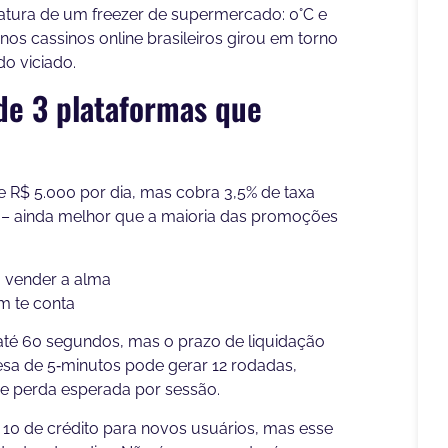
tura de um freezer de supermercado: 0°C e
nos cassinos online brasileiros girou em torno
o viciado.
de 3 plataformas que
e R$ 5.000 por dia, mas cobra 3,5% de taxa
xa – ainda melhor que a maioria das promoções
m vender a alma
m te conta
 até 60 segundos, mas o prazo de liquidação
sa de 5‑minutos pode gerar 12 rodadas,
 de perda esperada por sessão.
$ 10 de crédito para novos usuários, mas esse