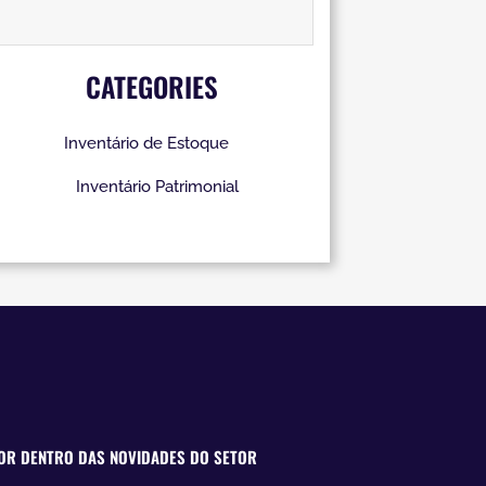
CATEGORIES
Inventário de Estoque
Inventário Patrimonial
POR DENTRO DAS NOVIDADES DO SETOR