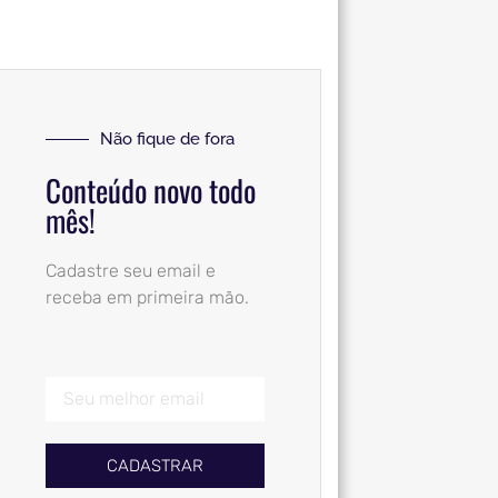
Não fique de fora
Conteúdo novo todo
mês!
Cadastre seu email e
receba em primeira mão.
CADASTRAR