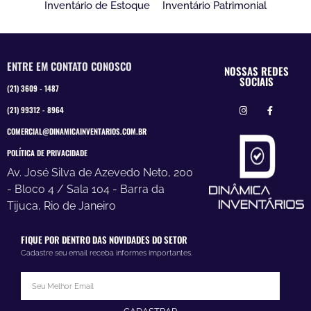
Inventário de Estoque
Inventário Patrimonial
ENTRE EM CONTATO CONOSCO
NOSSAS REDES
SOCIAIS
(21) 3609 - 1487
(21) 99312 - 8964
COMERCIAL@DINAMICAINVENTARIOS.COM.BR
POLÍTICA DE PRIVACIDADE
Av. José Silva de Azevedo Neto, 200
- Bloco 4 / Sala 104 - Barra da
Tijuca, Rio de Janeiro
FIQUE POR DENTRO DAS NOVIDADES DO SETOR
Cadastre seu email receba informes importantes.