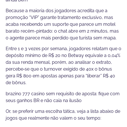
Because a maioria dos jogadores acredita que a
promoção “VIP” garante tratamento exclusivo, mas
acaba recebendo um suporte que parece um motel
barato recém-pintado: o chat abre em 2 minutos, mas
o agente parece mais perdido que turista sem mapa.
Entre 1 e 3 vezes por semana, jogadores relatam que o
depósito mínimo de R$ 20 no Betway equivale a 0,04%
da sua renda mensal, porém, ao analisar o extrato,
percebe‑se que o turnover exigido de 40x o bônus
gera R$ 800 em apostas apenas para “liberar” R$ 40
de bônus.
brazino 777 casino sem requisito de aposta: fique com
seus ganhos BR e não caia na ilusão
Or, se preferir uma escolha tática, veja a lista abaixo de
jogos que realmente não valem o seu tempo: