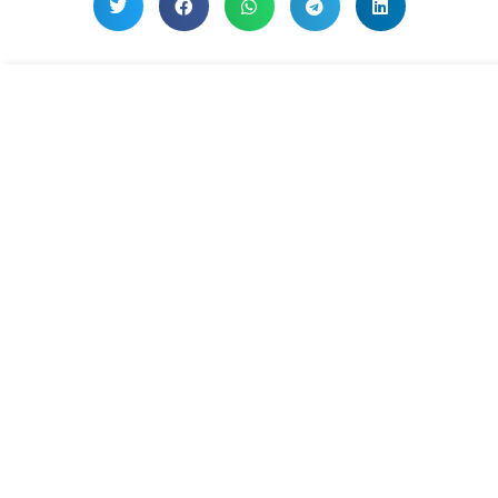
INVENTÁRIO DE ESTOQUE
Fundamental para a vida da empresa!
Contratar
INVENTÁRIO PATRIMONIAL
Não se controla aquilo que não se mede!
Contratar