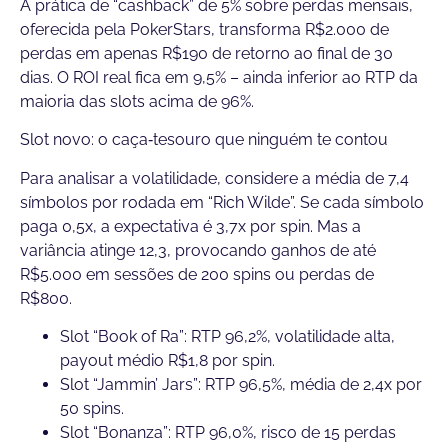
A prática de “cashback” de 5% sobre perdas mensais,
oferecida pela PokerStars, transforma R$2.000 de
perdas em apenas R$190 de retorno ao final de 30
dias. O ROI real fica em 9,5% – ainda inferior ao RTP da
maioria das slots acima de 96%.
Slot novo: o caça‑tesouro que ninguém te contou
Para analisar a volatilidade, considere a média de 7,4
símbolos por rodada em “Rich Wilde”. Se cada símbolo
paga 0,5x, a expectativa é 3,7x por spin. Mas a
variância atinge 12,3, provocando ganhos de até
R$5.000 em sessões de 200 spins ou perdas de
R$800.
Slot “Book of Ra”: RTP 96,2%, volatilidade alta,
payout médio R$1,8 por spin.
Slot “Jammin’ Jars”: RTP 96,5%, média de 2,4x por
50 spins.
Slot “Bonanza”: RTP 96,0%, risco de 15 perdas