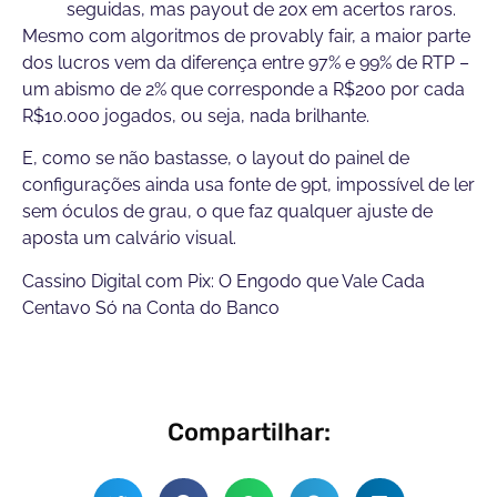
seguidas, mas payout de 20x em acertos raros.
Mesmo com algoritmos de provably fair, a maior parte
dos lucros vem da diferença entre 97% e 99% de RTP –
um abismo de 2% que corresponde a R$200 por cada
R$10.000 jogados, ou seja, nada brilhante.
E, como se não bastasse, o layout do painel de
configurações ainda usa fonte de 9pt, impossível de ler
sem óculos de grau, o que faz qualquer ajuste de
aposta um calvário visual.
Cassino Digital com Pix: O Engodo que Vale Cada
Centavo Só na Conta do Banco
Compartilhar: