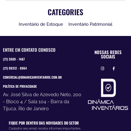
CATEGORIES
Inventário de Estoque
Inventário Patrimonial
ENTRE EM CONTATO CONOSCO
NOSSAS REDES
SOCIAIS
(21) 3609 - 1487
(21) 99312 - 8964
COMERCIAL@DINAMICAINVENTARIOS.COM.BR
POLÍTICA DE PRIVACIDADE
Av. José Silva de Azevedo Neto, 200
- Bloco 4 / Sala 104 - Barra da
Tijuca, Rio de Janeiro
FIQUE POR DENTRO DAS NOVIDADES DO SETOR
Cadastre seu email receba informes importantes.