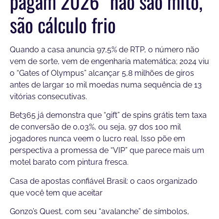
pagam 2026” não são mito,
são cálculo frio
Quando a casa anuncia 97,5% de RTP, o número não
vem de sorte, vem de engenharia matemática; 2024 viu
o “Gates of Olympus” alcançar 5,8 milhões de giros
antes de largar 10 mil moedas numa sequência de 13
vitórias consecutivas.
Bet365 já demonstra que “gift” de spins grátis tem taxa
de conversão de 0,03%, ou seja, 97 dos 100 mil
jogadores nunca veem o lucro real. Isso põe em
perspectiva a promessa de “VIP” que parece mais um
motel barato com pintura fresca.
Casa de apostas confiável Brasil: o caos organizado
que você tem que aceitar
Gonzo’s Quest, com seu “avalanche” de símbolos,