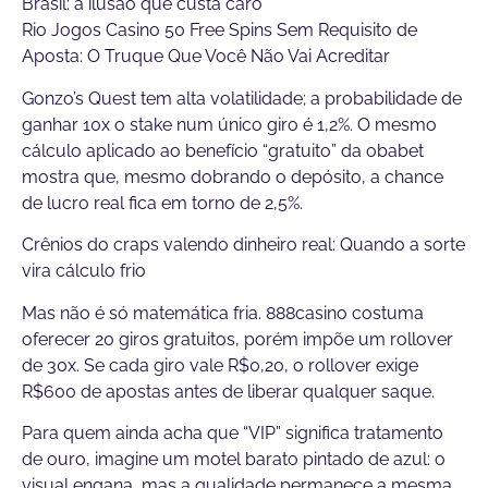
Brasil: a ilusão que custa caro
Rio Jogos Casino 50 Free Spins Sem Requisito de
Aposta: O Truque Que Você Não Vai Acreditar
Gonzo’s Quest tem alta volatilidade; a probabilidade de
ganhar 10x o stake num único giro é 1,2%. O mesmo
cálculo aplicado ao benefício “gratuito” da obabet
mostra que, mesmo dobrando o depósito, a chance
de lucro real fica em torno de 2,5%.
Crênios do craps valendo dinheiro real: Quando a sorte
vira cálculo frio
Mas não é só matemática fria. 888casino costuma
oferecer 20 giros gratuitos, porém impõe um rollover
de 30x. Se cada giro vale R$0,20, o rollover exige
R$600 de apostas antes de liberar qualquer saque.
Para quem ainda acha que “VIP” significa tratamento
de ouro, imagine um motel barato pintado de azul: o
visual engana, mas a qualidade permanece a mesma.