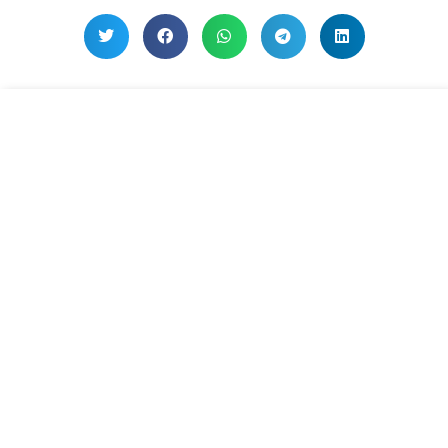
INVENTÁRIO DE ESTOQUE
Fundamental para a vida da empresa!
Contratar
INVENTÁRIO PATRIMONIAL
Não se controla aquilo que não se mede!
Contratar