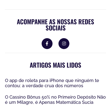
ACOMPANHE AS NOSSAS REDES
SOCIAIS
ARTIGOS MAIS LIDOS
O app de roleta para iPhone que ninguém te
contou: a verdade crua dos números
O Cassino Bônus 50% no Primeiro Depósito Não
é um Milagre, é Apenas Matemática Sucia