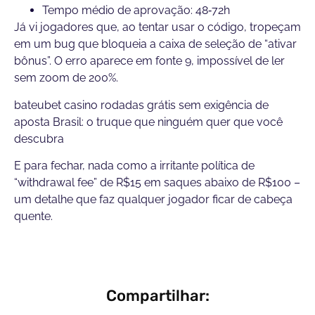
Tempo médio de aprovação: 48‑72h
Já vi jogadores que, ao tentar usar o código, tropeçam
em um bug que bloqueia a caixa de seleção de “ativar
bônus”. O erro aparece em fonte 9, impossível de ler
sem zoom de 200%.
bateubet casino rodadas grátis sem exigência de
aposta Brasil: o truque que ninguém quer que você
descubra
E para fechar, nada como a irritante política de
“withdrawal fee” de R$15 em saques abaixo de R$100 –
um detalhe que faz qualquer jogador ficar de cabeça
quente.
Compartilhar: