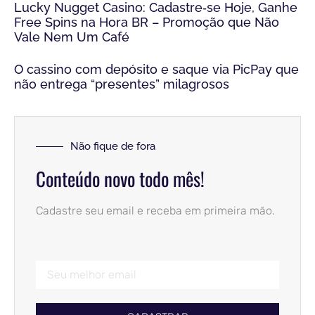
Lucky Nugget Casino: Cadastre‑se Hoje, Ganhe
Free Spins na Hora BR – Promoção que Não
Vale Nem Um Café
O cassino com depósito e saque via PicPay que
não entrega “presentes” milagrosos
Não fique de fora
Conteúdo novo todo mês!
Cadastre seu email e receba em primeira mão.