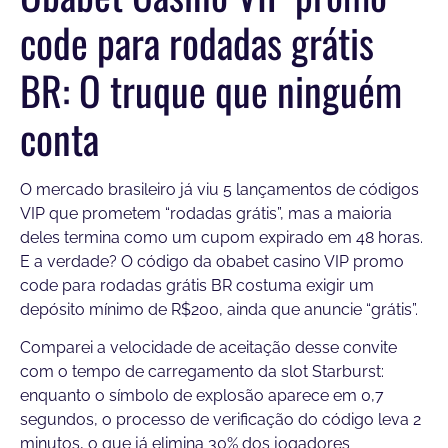
code para rodadas grátis
BR: O truque que ninguém
conta
O mercado brasileiro já viu 5 lançamentos de códigos
VIP que prometem “rodadas grátis”, mas a maioria
deles termina como um cupom expirado em 48 horas.
E a verdade? O código da obabet casino VIP promo
code para rodadas grátis BR costuma exigir um
depósito mínimo de R$200, ainda que anuncie “grátis”.
Comparei a velocidade de aceitação desse convite
com o tempo de carregamento da slot Starburst:
enquanto o símbolo de explosão aparece em 0,7
segundos, o processo de verificação do código leva 2
minutos, o que já elimina 30% dos jogadores