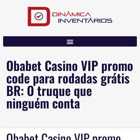
Obabet Casino VIP promo
code para rodadas grátis
BR: O truque que
ninguém conta
Obabet Casino VIP promo