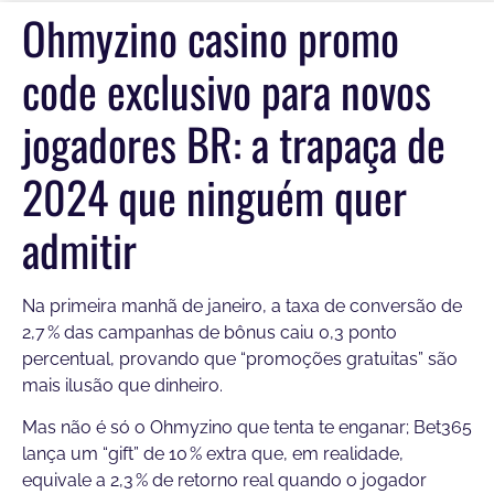
Ohmyzino casino promo
code exclusivo para novos
jogadores BR: a trapaça de
2024 que ninguém quer
admitir
Na primeira manhã de janeiro, a taxa de conversão de
2,7 % das campanhas de bônus caiu 0,3 ponto
percentual, provando que “promoções gratuitas” são
mais ilusão que dinheiro.
Mas não é só o Ohmyzino que tenta te enganar; Bet365
lança um “gift” de 10 % extra que, em realidade,
equivale a 2,3 % de retorno real quando o jogador