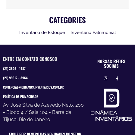
CATEGORIES
Inventário de Estoque
Inventário Patrimonial
ENTRE EM CONTATO CONOSCO
NOSSAS REDES
SOCIAIS
(21) 3609 - 1487
(21) 99312 - 8964
COMERCIAL@DINAMICAINVENTARIOS.COM.BR
POLÍTICA DE PRIVACIDADE
Av. José Silva de Azevedo Neto, 200
- Bloco 4 / Sala 104 - Barra da
Tijuca, Rio de Janeiro
FIQUE POR DENTRO DAS NOVIDADES DO SETOR