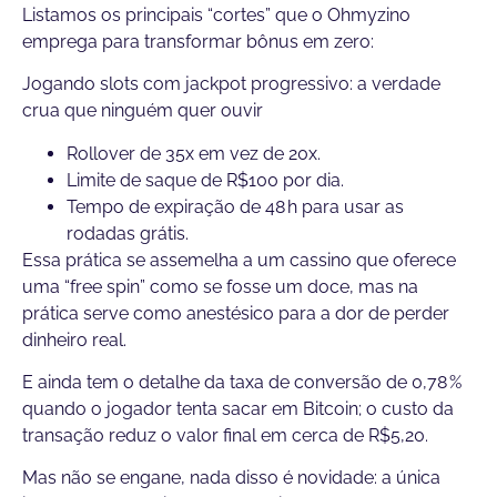
Listamos os principais “cortes” que o Ohmyzino
emprega para transformar bônus em zero:
Jogando slots com jackpot progressivo: a verdade
crua que ninguém quer ouvir
Rollover de 35x em vez de 20x.
Limite de saque de R$100 por dia.
Tempo de expiração de 48 h para usar as
rodadas grátis.
Essa prática se assemelha a um cassino que oferece
uma “free spin” como se fosse um doce, mas na
prática serve como anestésico para a dor de perder
dinheiro real.
E ainda tem o detalhe da taxa de conversão de 0,78 %
quando o jogador tenta sacar em Bitcoin; o custo da
transação reduz o valor final em cerca de R$5,20.
Mas não se engane, nada disso é novidade: a única