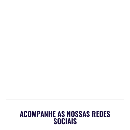
Fundamental para a vida da empresa!
Contratar
INVENTÁRIO PATRIMONIAL
Não se controla aquilo que não se mede!
Contratar
ACOMPANHE AS NOSSAS REDES
SOCIAIS