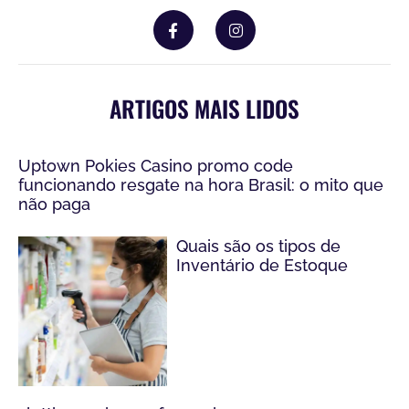
ARTIGOS MAIS LIDOS
Uptown Pokies Casino promo code
funcionando resgate na hora Brasil: o mito que
não paga
Quais são os tipos de
Inventário de Estoque