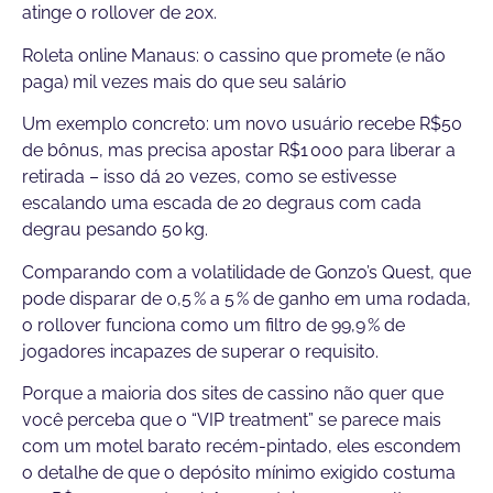
atinge o rollover de 20x.
Roleta online Manaus: o cassino que promete (e não
paga) mil vezes mais do que seu salário
Um exemplo concreto: um novo usuário recebe R$50
de bônus, mas precisa apostar R$1 000 para liberar a
retirada – isso dá 20 vezes, como se estivesse
escalando uma escada de 20 degraus com cada
degrau pesando 50 kg.
Comparando com a volatilidade de Gonzo’s Quest, que
pode disparar de 0,5 % a 5 % de ganho em uma rodada,
o rollover funciona como um filtro de 99,9 % de
jogadores incapazes de superar o requisito.
Porque a maioria dos sites de cassino não quer que
você perceba que o “VIP treatment” se parece mais
com um motel barato recém-pintado, eles escondem
o detalhe de que o depósito mínimo exigido costuma