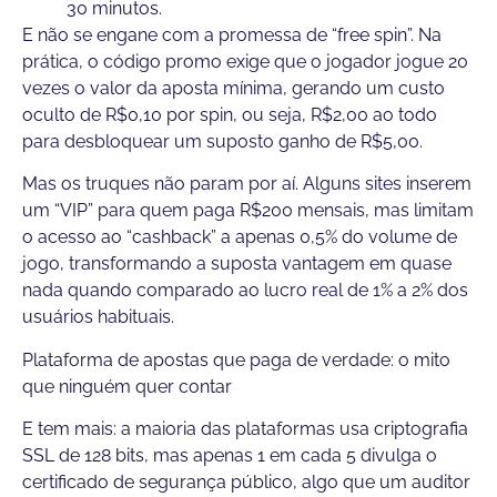
30 minutos.
E não se engane com a promessa de “free spin”. Na
prática, o código promo exige que o jogador jogue 20
vezes o valor da aposta mínima, gerando um custo
oculto de R$0,10 por spin, ou seja, R$2,00 ao todo
para desbloquear um suposto ganho de R$5,00.
Mas os truques não param por aí. Alguns sites inserem
um “VIP” para quem paga R$200 mensais, mas limitam
o acesso ao “cashback” a apenas 0,5% do volume de
jogo, transformando a suposta vantagem em quase
nada quando comparado ao lucro real de 1% a 2% dos
usuários habituais.
Plataforma de apostas que paga de verdade: o mito
que ninguém quer contar
E tem mais: a maioria das plataformas usa criptografia
SSL de 128 bits, mas apenas 1 em cada 5 divulga o
certificado de segurança público, algo que um auditor