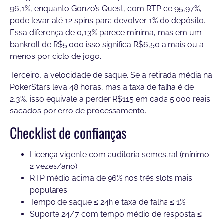
96,1%, enquanto Gonzo’s Quest, com RTP de 95,97%,
pode levar até 12 spins para devolver 1% do depósito.
Essa diferença de 0,13% parece mínima, mas em um
bankroll de R$5.000 isso significa R$6,50 a mais ou a
menos por ciclo de jogo.
Terceiro, a velocidade de saque. Se a retirada média na
PokerStars leva 48 horas, mas a taxa de falha é de
2,3%, isso equivale a perder R$115 em cada 5.000 reais
sacados por erro de processamento.
Checklist de confianças
Licença vigente com auditoria semestral (mínimo
2 vezes/ano).
RTP médio acima de 96% nos três slots mais
populares.
Tempo de saque ≤ 24h e taxa de falha ≤ 1%.
Suporte 24/7 com tempo médio de resposta ≤