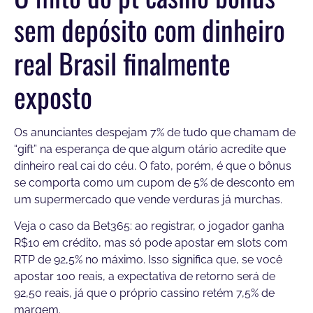
sem depósito com dinheiro
real Brasil finalmente
exposto
Os anunciantes despejam 7% de tudo que chamam de
“gift” na esperança de que algum otário acredite que
dinheiro real cai do céu. O fato, porém, é que o bônus
se comporta como um cupom de 5% de desconto em
um supermercado que vende verduras já murchas.
Veja o caso da Bet365: ao registrar, o jogador ganha
R$10 em crédito, mas só pode apostar em slots com
RTP de 92,5% no máximo. Isso significa que, se você
apostar 100 reais, a expectativa de retorno será de
92,50 reais, já que o próprio cassino retém 7,5% de
margem.