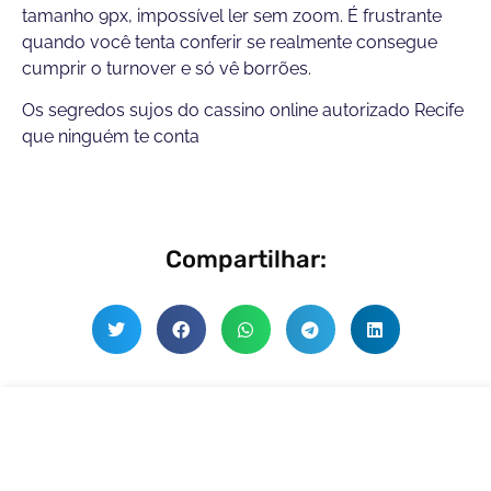
tamanho 9px, impossível ler sem zoom. É frustrante
quando você tenta conferir se realmente consegue
cumprir o turnover e só vê borrões.
Os segredos sujos do cassino online autorizado Recife
que ninguém te conta
Compartilhar:
INVENTÁRIO DE ESTOQUE
Fundamental para a vida da empresa!