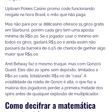
Uptown Pokies Casino promo code funcionando
resgate na hora Brasil: o mito que não paga
Mas não pare por aí. 888casino oferece 15 giros grátis
em Starburst, porém cada giro tem uma aposta
mínima de R$0,20. Se o jogador usar o mínimo em
todos os giros, gastará R$3,00 e ainda assim não
passará da barreira de 0,5% de chance de ganhar algo
maior que R$5,00.
And Betway faz o mesmo truque, mas com Gonzo’s
Quest. Eles dão 20 spins sem depósito, limitados a
R$0,10 cada, totalizando R$2,00 de “casa”. A
volatilidade da roleta de Gonzo é alta, o que faz a
maioria dos jogadores perder a primeira metade dos
spins antes de qualquer explosão de multiplicador.
Como decifrar a matemática