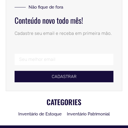
Não fique de fora
Conteúdo novo todo mês!
Cadastre seu email e receba em primeira mão.
CADASTRAR
CATEGORIES
Inventário de Estoque
Inventário Patrimonial