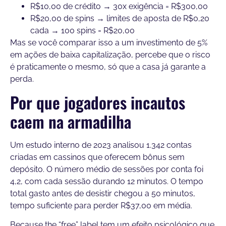
R$10,00 de crédito → 30x exigência = R$300,00
R$20,00 de spins → limites de aposta de R$0,20
cada → 100 spins = R$20,00
Mas se você comparar isso a um investimento de 5%
em ações de baixa capitalização, percebe que o risco
é praticamente o mesmo, só que a casa já garante a
perda.
Por que jogadores incautos
caem na armadilha
Um estudo interno de 2023 analisou 1.342 contas
criadas em cassinos que oferecem bônus sem
depósito. O número médio de sessões por conta foi
4,2, com cada sessão durando 12 minutos. O tempo
total gasto antes de desistir chegou a 50 minutos,
tempo suficiente para perder R$37,00 em média.
Because the “free” label tem um efeito psicológico que