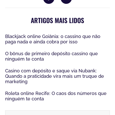
ARTIGOS MAIS LIDOS
Blackjack online Goiânia: o cassino que não
paga nada e ainda cobra por isso
O bônus de primeiro depósito cassino que
ninguém te conta
Casino com depósito e saque via Nubank:
Quando a praticidade vira mais um truque de
marketing
Roleta online Recife: O caos dos números que
ninguém te conta