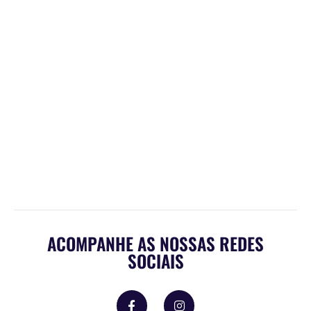
Contratar
INVENTÁRIO PATRIMONIAL
Não se controla aquilo que não se mede!
Contratar
ACOMPANHE AS NOSSAS REDES
SOCIAIS