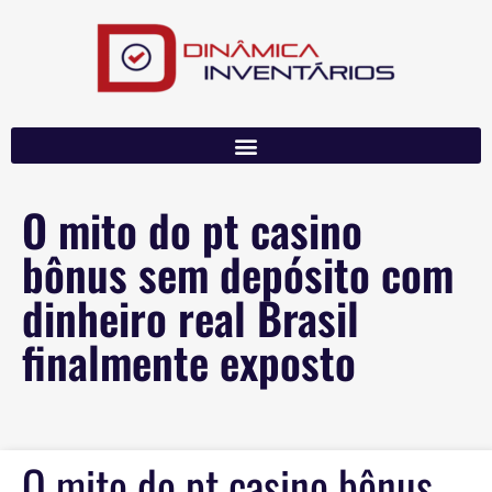
O mito do pt casino
bônus sem depósito com
dinheiro real Brasil
finalmente exposto
O mito do pt casino bônus