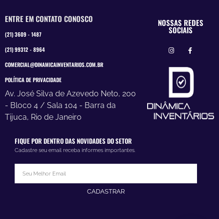
ENTRE EM CONTATO CONOSCO
NOSSAS REDES
SOCIAIS
(21) 3609 - 1487
(21) 99312 - 8964
COMERCIAL@DINAMICAINVENTARIOS.COM.BR
POLÍTICA DE PRIVACIDADE
Av. José Silva de Azevedo Neto, 200
- Bloco 4 / Sala 104 - Barra da
Tijuca, Rio de Janeiro
FIQUE POR DENTRO DAS NOVIDADES DO SETOR
Cadastre seu email receba informes importantes.
CADASTRAR