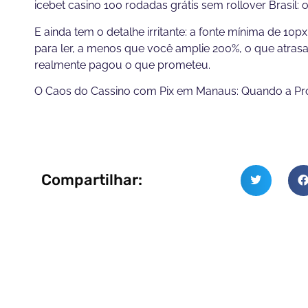
icebet casino 100 rodadas grátis sem rollover Brasil:
E ainda tem o detalhe irritante: a fonte mínima de 10p
para ler, a menos que você amplie 200%, o que atrasa 
realmente pagou o que prometeu.
O Caos do Cassino com Pix em Manaus: Quando a Prom
Compartilhar: