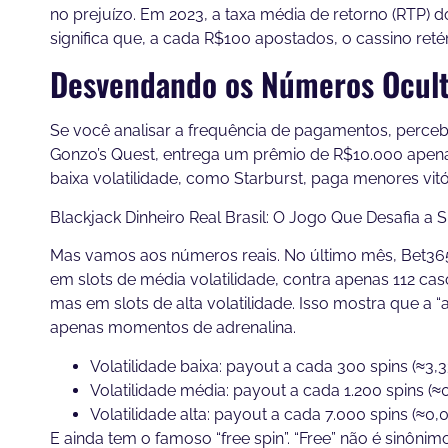
no prejuízo. Em 2023, a taxa média de retorno (RTP) do
significa que, a cada R$100 apostados, o cassino ret
Desvendando os Números Ocul
Se você analisar a frequência de pagamentos, perceb
Gonzo’s Quest, entrega um prêmio de R$10.000 apena
baixa volatilidade, como Starburst, paga menores vit
Blackjack Dinheiro Real Brasil: O Jogo Que Desafia a 
Mas vamos aos números reais. No último mês, Bet365 
em slots de média volatilidade, contra apenas 112 
mas em slots de alta volatilidade. Isso mostra que a “
apenas momentos de adrenalina.
Volatilidade baixa: payout a cada 300 spins (≈3,3
Volatilidade média: payout a cada 1.200 spins (≈
Volatilidade alta: payout a cada 7.000 spins (≈0,
E ainda tem o famoso “free spin”. “Free” não é sinôni