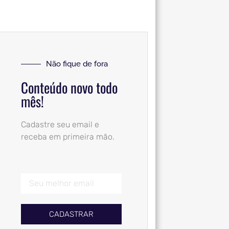
Não fique de fora
Conteúdo novo todo
mês!
Cadastre seu email e
receba em primeira mão.
CADASTRAR