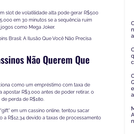
m slot de volatilidade alta pode gerar R$500
.000 em 30 minutos se a sequência ruim
O
m jogos como Mega Joker.
n
a
ns Brasil: A Ilusão Que Você Não Precisa
O
Cassinos Não Querem Que
q
c
O
Q
unciona como um empréstimo com taxa de
e
a apostar R$3.000 antes de poder retirar, o
a
a de perda de R$180.
M
ift” em um cassino online, tentou sacar
A
ido a R$12,34 devido a taxas de processamento
n