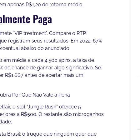
zem apenas R$1,20 de retorno médio.
ealmente Paga
omete “VIP treatment”. Compare o RTP
ue registram seus resultados. Em 2022, 87%
ercentual abaixo do anunciado.
0 em média a cada 4.500 spins, a taxa de
% de chance de ganhar algo significativo. Se
er R$1.667 antes de acertar mais um
cubra Por Que Não Vale a Pena
fair, o slot “Jungle Rush” oferece 5
eriores a R$500. O restante são microganhos
dade.
sta Brasil: o truque que ninguém quer que