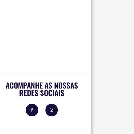
não se mede!
Contratar
ACOMPANHE AS NOSSAS
REDES SOCIAIS