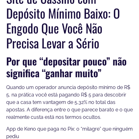
Depósito Mínimo Baixo: O
Engodo Que Você Não
Precisa Levar a Sério
Por que “depositar pouco” não
significa “ganhar muito”
Quando um operador anuncia depósito mínimo de R$
5, na prática você está pagando R$ 5 para descobrir
que a casa tem vantagem de 5,32% no total das
apostas. A diferença entre o que parece barato e o que
realmente custa está nos termos ocultos.
App de Keno que paga no Pix: o “milagre” que ninguém
pediu