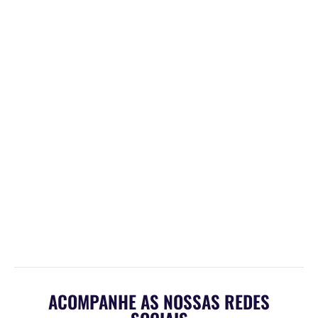
INVENTÁRIO DE ESTOQUE
Fundamental para a vida da empresa!
Contratar
INVENTÁRIO PATRIMONIAL
Não se controla aquilo que não se mede!
Contratar
ACOMPANHE AS NOSSAS REDES