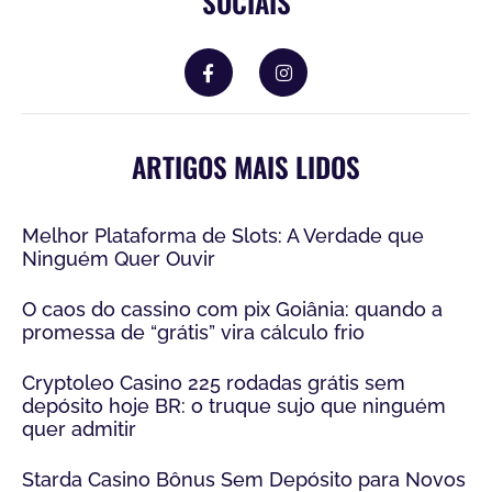
SOCIAIS
ARTIGOS MAIS LIDOS
Melhor Plataforma de Slots: A Verdade que
Ninguém Quer Ouvir
O caos do cassino com pix Goiânia: quando a
promessa de “grátis” vira cálculo frio
Cryptoleo Casino 225 rodadas grátis sem
depósito hoje BR: o truque sujo que ninguém
quer admitir
Starda Casino Bônus Sem Depósito para Novos