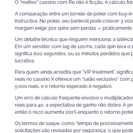
O “melhor” cassino com Pix não é ficção, é cálculo fri
A comparação entre um torneio de poker com buy‑in de
instructiva. No poker, seu bankroll pode crescer 3 v
margem exige 300 spins sem perdas — praticamente 
Um detalhe técnico que ninguém menciona: a latência 
Em um servidor com lag de 120 ms, cada spin leva 0,1
significa 600 segundos, ou 10 minutos perdidos que 
lucrativa.
Para quem ainda acredita que “VIP treatment” signific
reais no cassino X oferece um “salão exclusivo” com p
5 000 reais, e o retorno esperado é negativo.
Um erro de cálculo frequente envolve o multiplicador
reais para 40, a expectativa de ganho não dobra. A p
então o risco aumenta 100% enquanto o retorno pote
Os termos de saque, como “tempo de processamento d
solicitações são revisadas por segurança, o que pod