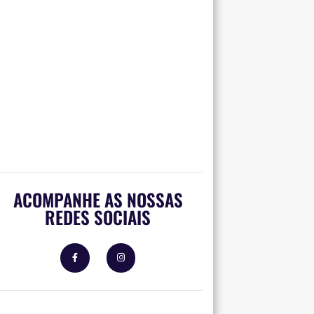
não se mede!
Contratar
ACOMPANHE AS NOSSAS
REDES SOCIAIS