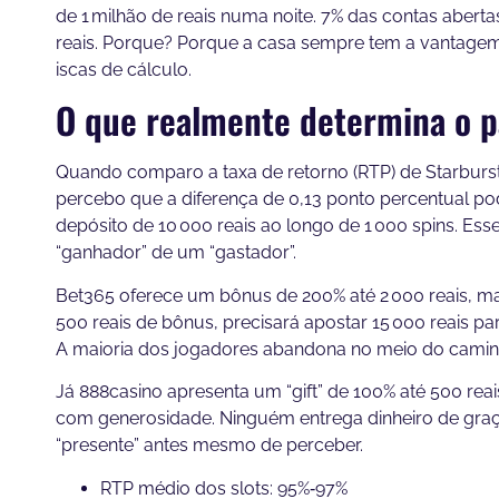
de 1 milhão de reais numa noite. 7% das contas aber
reais. Porque? Porque a casa sempre tem a vantagem
iscas de cálculo.
O que realmente determina o 
Quando comparo a taxa de retorno (RTP) de Starburst
percebo que a diferença de 0,13 ponto percentual p
depósito de 10 000 reais ao longo de 1 000 spins. Ess
“ganhador” de um “gastador”.
Bet365 oferece um bônus de 200% até 2 000 reais, m
500 reais de bônus, precisará apostar 15 000 reais para
A maioria dos jogadores abandona no meio do caminh
Já 888casino apresenta um “gift” de 100% até 500 reai
com generosidade. Ninguém entrega dinheiro de graç
“presente” antes mesmo de perceber.
RTP médio dos slots: 95%‑97%