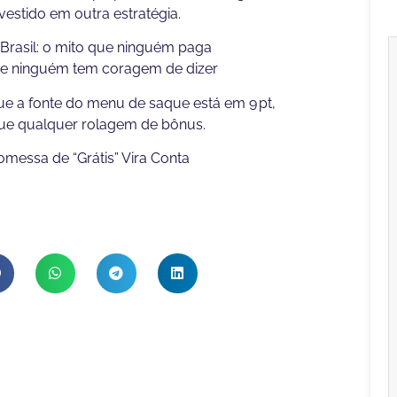
estido em outra estratégia.
 Brasil: o mito que ninguém paga
ue ninguém tem coragem de dizer
ue a fonte do menu de saque está em 9 pt,
 que qualquer rolagem de bônus.
essa de “Grátis” Vira Conta