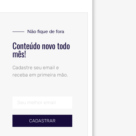
Não fique de fora
Conteúdo novo todo
mês!
Cadastre seu email e
receba em primeira mão.
CADASTRAR