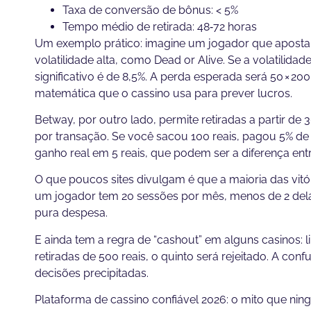
Taxa de conversão de bônus: < 5%
Tempo médio de retirada: 48‑72 horas
Um exemplo prático: imagine um jogador que aposta 
volatilidade alta, como Dead or Alive. Se a volatilida
significativo é de 8,5%. A perda esperada será 50 × 200 
matemática que o cassino usa para prever lucros.
Betway, por outro lado, permite retiradas a partir de 
por transação. Se você sacou 100 reais, pagou 5% de i
ganho real em 5 reais, que podem ser a diferença entr
O que poucos sites divulgam é que a maioria das vitó
um jogador tem 20 sessões por mês, menos de 2 delas
pura despesa.
E ainda tem a regra de “cashout” em alguns casinos: lim
retiradas de 500 reais, o quinto será rejeitado. A con
decisões precipitadas.
Plataforma de cassino confiável 2026: o mito que ni