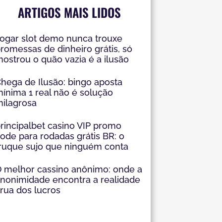
ARTIGOS MAIS LIDOS
ogar slot demo nunca trouxe
romessas de dinheiro grátis, só
ostrou o quão vazia é a ilusão
hega de Ilusão: bingo aposta
ínima 1 real não é solução
ilagrosa
rincipalbet casino VIP promo
ode para rodadas grátis BR: o
ruque sujo que ninguém conta
 melhor cassino anônimo: onde a
nonimidade encontra a realidade
rua dos lucros