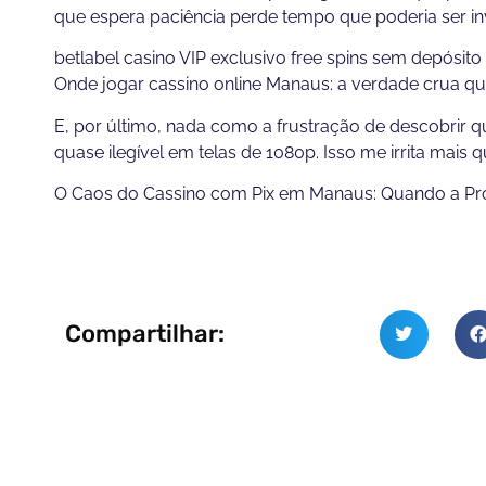
que espera paciência perde tempo que poderia ser inv
betlabel casino VIP exclusivo free spins sem depósito
Onde jogar cassino online Manaus: a verdade crua q
E, por último, nada como a frustração de descobrir q
quase ilegível em telas de 1080p. Isso me irrita mais
O Caos do Cassino com Pix em Manaus: Quando a Prom
Compartilhar: