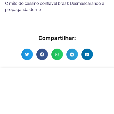
O mito do cassino confiável brasil: Desmascarando a
propaganda de 1‑0
Compartilhar:
INVENTÁRIO DE ESTOQUE
Fundamental para a vida da empresa!
Contratar