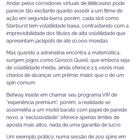
Andar pelos corredores virtuais de 888casino pode
parecer tão excitante quanto assistir a um filme de
ação em segunda‑barra; porém, cada slot como
Starburst tem volatilidade baixa, contrastando com a
imprevisibilidade dos títulos de alta volatilidade que
apresentam jackpots de até 10.000 moedas.
Mas quando a adrenalina encontra a matemática,
surgem jogos como Gonzo’s Quest, que embora seja
de volatilidade média, ainda oferece 2,5 vezes mais
chance de alcançar um prêmio maior que o de um
spin comum.
Betway insiste em chamar seu programa VIP de
“experiência premium”, porém, a realidade se
assemelha a um motel barato com papel de parede
novo; a “exclusividade” oferece apenas limites de
aposta mais altos, nada de uma garantia de lucro.
Um exemplo prático: numa sessão de 200 spins em