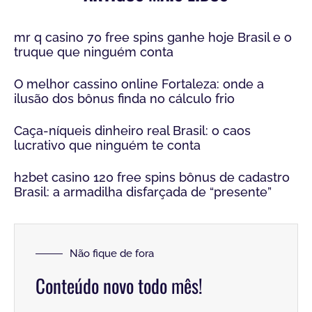
mr q casino 70 free spins ganhe hoje Brasil e o
truque que ninguém conta
O melhor cassino online Fortaleza: onde a
ilusão dos bônus finda no cálculo frio
Caça-níqueis dinheiro real Brasil: o caos
lucrativo que ninguém te conta
h2bet casino 120 free spins bônus de cadastro
Brasil: a armadilha disfarçada de “presente”
Não fique de fora
Conteúdo novo todo mês!