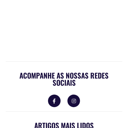
INVENTÁRIO PATRIMONIAL
Não se controla aquilo que não se mede!
Contratar
ACOMPANHE AS NOSSAS REDES
SOCIAIS
ARTIGOS MAIS LIDOS