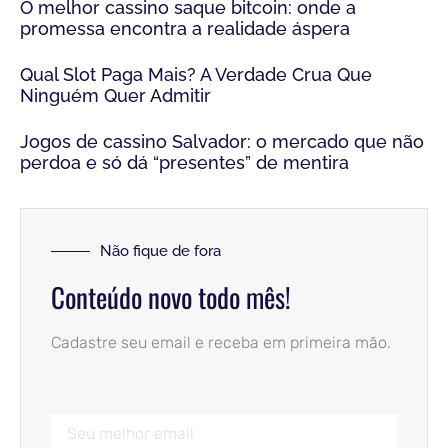
O melhor cassino saque bitcoin: onde a
promessa encontra a realidade áspera
Qual Slot Paga Mais? A Verdade Crua Que
Ninguém Quer Admitir
Jogos de cassino Salvador: o mercado que não
perdoa e só dá “presentes” de mentira
Não fique de fora
Conteúdo novo todo mês!
Cadastre seu email e receba em primeira mão.