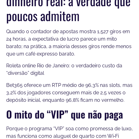
dinheiro real: a verdade que
poucos admitem
Quando o contador de apostas mostra 1,527 giros em
24 horas, a expectativa de lucro parece um mito
barato; na prática, a maioria desses giros rende menos
que um café expresso barato.
Roleta online Rio de Janeiro: o verdadeiro custo da
“diversão” digital
Bet365 oferece um RTP médio de 96,3% nas slots, mas
3,2% dos jogadores conseguem mais de 2,5 vezes o
depósito inicial, enquanto 96,8% ficam no vermelho.
O mito do “VIP” que não paga
Porque o programa “VIP” soa como promessa de luxo,
mas funciona como aluguel de quarto com Wi‑Fi