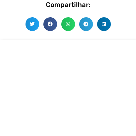
Compartilhar:
INVENTÁRIO DE ESTOQUE
Fundamental para a vida da empresa!
Contratar
INVENTÁRIO PATRIMONIAL
Não se controla aquilo que não se mede!
Contratar