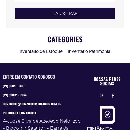
CADASTRAR
CATEGORIES
Inventário de Estoque
Inventário Patrimonial
ENTRE EM CONTATO CONOSCO
NOSSAS REDES
SOCIAIS
(21) 3609 - 1487
(21) 99312 - 8964
COMERCIAL@DINAMICAINVENTARIOS.COM.BR
POLÍTICA DE PRIVACIDADE
Av. José Silva de Azevedo Neto, 200
- Bloco 4 / Sala 104 - Barra da