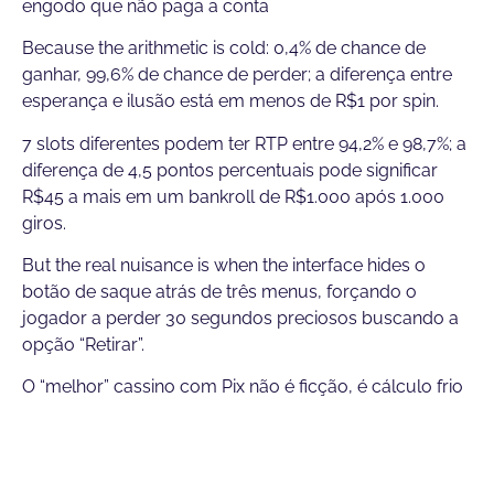
engodo que não paga a conta
Because the arithmetic is cold: 0,4% de chance de
ganhar, 99,6% de chance de perder; a diferença entre
esperança e ilusão está em menos de R$1 por spin.
7 slots diferentes podem ter RTP entre 94,2% e 98,7%; a
diferença de 4,5 pontos percentuais pode significar
R$45 a mais em um bankroll de R$1.000 após 1.000
giros.
But the real nuisance is when the interface hides o
botão de saque atrás de três menus, forçando o
jogador a perder 30 segundos preciosos buscando a
opção “Retirar”.
O “melhor” cassino com Pix não é ficção, é cálculo frio