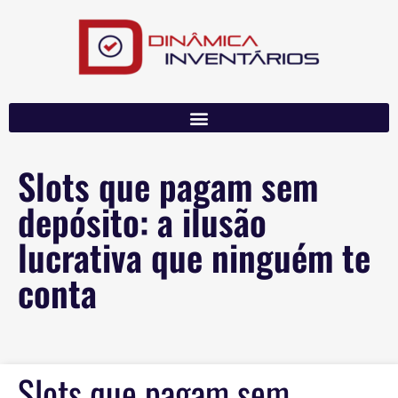
Slots que pagam sem
depósito: a ilusão
lucrativa que ninguém te
conta
Slots que pagam sem