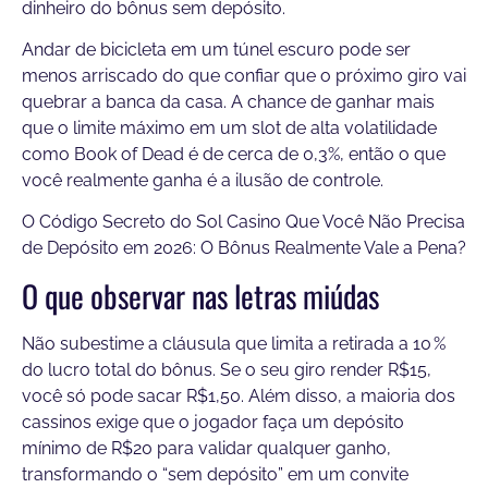
dinheiro do bônus sem depósito.
Andar de bicicleta em um túnel escuro pode ser
menos arriscado do que confiar que o próximo giro vai
quebrar a banca da casa. A chance de ganhar mais
que o limite máximo em um slot de alta volatilidade
como Book of Dead é de cerca de 0,3%, então o que
você realmente ganha é a ilusão de controle.
O Código Secreto do Sol Casino Que Você Não Precisa
de Depósito em 2026: O Bônus Realmente Vale a Pena?
O que observar nas letras miúdas
Não subestime a cláusula que limita a retirada a 10 %
do lucro total do bônus. Se o seu giro render R$15,
você só pode sacar R$1,50. Além disso, a maioria dos
cassinos exige que o jogador faça um depósito
mínimo de R$20 para validar qualquer ganho,
transformando o “sem depósito” em um convite