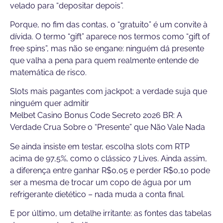
velado para “depositar depois”.
Porque, no fim das contas, o “gratuito” é um convite à
dívida. O termo “gift” aparece nos termos como “gift of
free spins”, mas não se engane: ninguém dá presente
que valha a pena para quem realmente entende de
matemática de risco.
Slots mais pagantes com jackpot: a verdade suja que
ninguém quer admitir
Melbet Casino Bonus Code Secreto 2026 BR: A
Verdade Crua Sobre o “Presente” que Não Vale Nada
Se ainda insiste em testar, escolha slots com RTP
acima de 97,5%, como o clássico 7 Lives. Ainda assim,
a diferença entre ganhar R$0,05 e perder R$0,10 pode
ser a mesma de trocar um copo de água por um
refrigerante dietético – nada muda a conta final.
E por último, um detalhe irritante: as fontes das tabelas