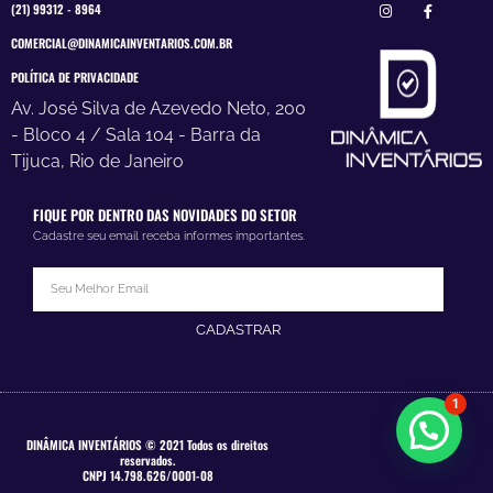
(21) 99312 - 8964
COMERCIAL@DINAMICAINVENTARIOS.COM.BR
POLÍTICA DE PRIVACIDADE
Av. José Silva de Azevedo Neto, 200
- Bloco 4 / Sala 104 - Barra da
Tijuca, Rio de Janeiro
FIQUE POR DENTRO DAS NOVIDADES DO SETOR
Cadastre seu email receba informes importantes.
CADASTRAR
1
DINÂMICA INVENTÁRIOS © 2021 Todos os direitos
reservados.
CNPJ 14.798.626/0001-08