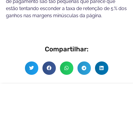
de pagamento são tão pequenas que parece que
estão tentando esconder a taxa de retenção de 5 % dos
ganhos nas margens minúsculas da página.
Compartilhar:
INVENTÁRIO DE ESTOQUE
Fundamental para a vida da empresa!
Contratar