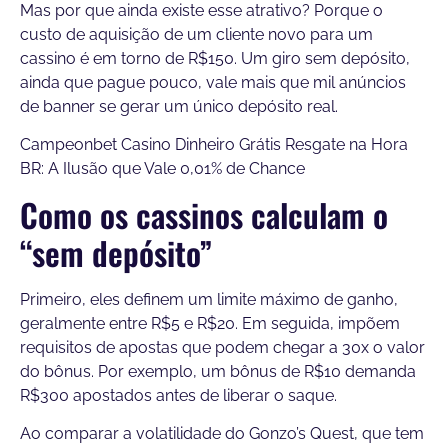
Mas por que ainda existe esse atrativo? Porque o
custo de aquisição de um cliente novo para um
cassino é em torno de R$150. Um giro sem depósito,
ainda que pague pouco, vale mais que mil anúncios
de banner se gerar um único depósito real.
Campeonbet Casino Dinheiro Grátis Resgate na Hora
BR: A Ilusão que Vale 0,01% de Chance
Como os cassinos calculam o
“sem depósito”
Primeiro, eles definem um limite máximo de ganho,
geralmente entre R$5 e R$20. Em seguida, impõem
requisitos de apostas que podem chegar a 30x o valor
do bônus. Por exemplo, um bônus de R$10 demanda
R$300 apostados antes de liberar o saque.
Ao comparar a volatilidade do Gonzo’s Quest, que tem