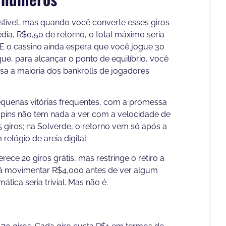
istível, mas quando você converte esses giros
dia, R$0,50 de retorno, o total máximo seria
 E o cassino ainda espera que você jogue 30
 que, para alcançar o ponto de equilíbrio, você
a a maioria dos bankrolls de jogadores
equenas vitórias frequentes, com a promessa
 spins não tem nada a ver com a velocidade de
5 giros; na Solverde, o retorno vem só após a
elógio de areia digital.
ce 20 giros grátis, mas restringe o retiro a
rá movimentar R$4,000 antes de ver algum
ática seria trivial. Mas não é.