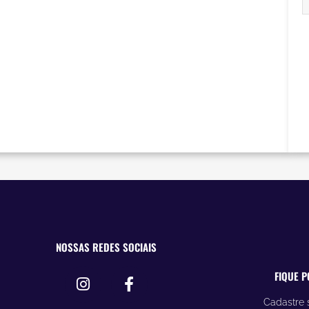
NOSSAS REDES SOCIAIS
FIQUE 
Cadastre 