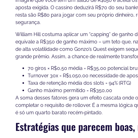
Imagine que você tem um saldo de R$150 e aceita os 
aposta exigida. O cassino deduzirá R$70 do seu ban
resta são R$80 para jogar com seu próprio dinheiro
segurança.
William Hill costuma aplicar um “capping” de ganho de
equivale a R$350 de ganho máximo – um teto que, na 
de alta volatilidade como Gonzo’s Quest exigem sequ
grande prêmio. Assim, a chance de realmente transfor
70 giros × R$0,50 média = R$35,00 potencial bru
Turnover 30x = R$1.050,00 necessidade de apos
Taxa de retenção média dos slots = 94% (RTG)
Ganho máximo permitido = R$350,00
A soma desses fatores gera um efeito cascata onde 
completar o requisito de rollover. É a mesma lógica 
é só um quarto barato recém‑pintado.
Estratégias que parecem boas,