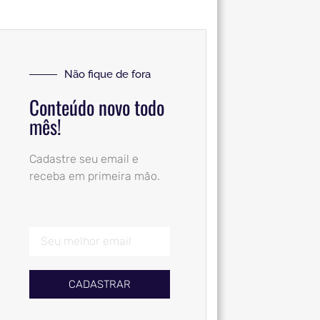
Não fique de fora
Conteúdo novo todo
mês!
Cadastre seu email e
receba em primeira mão.
CADASTRAR