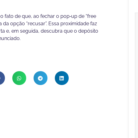
o fato de que, ao fechar o pop‑up de “free
cia da opção “recusar”. Essa proximidade faz
ta e, em seguida, descubra que o depósito
nunciado.