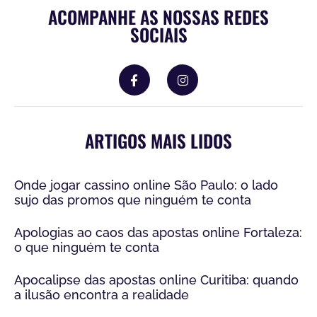
ACOMPANHE AS NOSSAS REDES
SOCIAIS
ARTIGOS MAIS LIDOS
Onde jogar cassino online São Paulo: o lado
sujo das promos que ninguém te conta
Apologias ao caos das apostas online Fortaleza:
o que ninguém te conta
Apocalipse das apostas online Curitiba: quando
a ilusão encontra a realidade