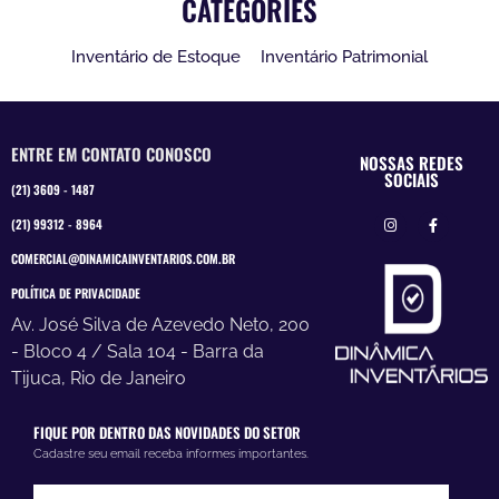
CATEGORIES
Inventário de Estoque
Inventário Patrimonial
ENTRE EM CONTATO CONOSCO
NOSSAS REDES
SOCIAIS
(21) 3609 - 1487
(21) 99312 - 8964
COMERCIAL@DINAMICAINVENTARIOS.COM.BR
POLÍTICA DE PRIVACIDADE
Av. José Silva de Azevedo Neto, 200
- Bloco 4 / Sala 104 - Barra da
Tijuca, Rio de Janeiro
FIQUE POR DENTRO DAS NOVIDADES DO SETOR
Cadastre seu email receba informes importantes.