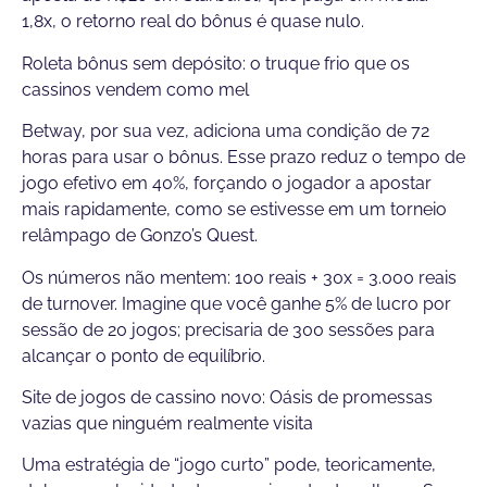
1,8x, o retorno real do bônus é quase nulo.
Roleta bônus sem depósito: o truque frio que os
cassinos vendem como mel
Betway, por sua vez, adiciona uma condição de 72
horas para usar o bônus. Esse prazo reduz o tempo de
jogo efetivo em 40%, forçando o jogador a apostar
mais rapidamente, como se estivesse em um torneio
relâmpago de Gonzo’s Quest.
Os números não mentem: 100 reais + 30x = 3.000 reais
de turnover. Imagine que você ganhe 5% de lucro por
sessão de 20 jogos; precisaria de 300 sessões para
alcançar o ponto de equilíbrio.
Site de jogos de cassino novo: Oásis de promessas
vazias que ninguém realmente visita
Uma estratégia de “jogo curto” pode, teoricamente,