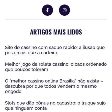
ARTIGOS MAIS LIDOS
Site de cassino com saque rápido: a ilusão que
pesa mais que a carteira
Melhor jogo de roleta cassino: o caos ordenado
que poucos toleram
O “melhor cassino online Brasília” não existe –
descubra por que todos vendem o mesmo
engodo
Slots que dão bônus no cadastro: o truque sujo
que ninguém conta