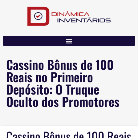
Cassino Bônus de 100
Reais no Primeiro
Depósito: O Truque
Oculto dos Promotores
Cassino Bônus de 100 Reais