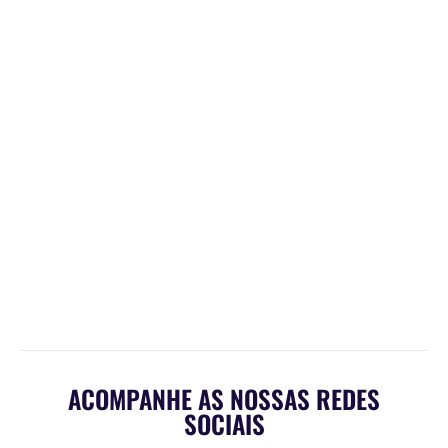
Fundamental para a vida da empresa!
Contratar
INVENTÁRIO PATRIMONIAL
Não se controla aquilo que não se mede!
Contratar
ACOMPANHE AS NOSSAS REDES
SOCIAIS