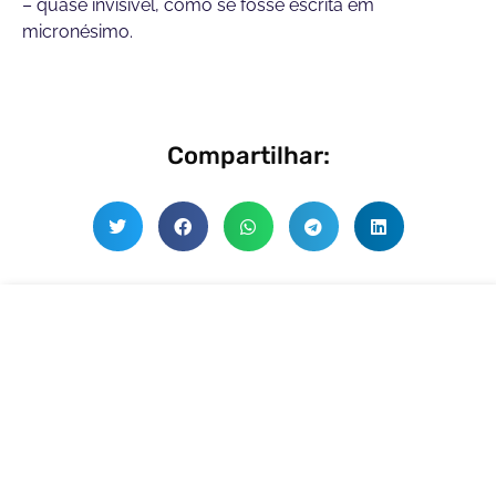
– quase invisível, como se fosse escrita em
micronésimo.
Compartilhar:
INVENTÁRIO DE ESTOQUE
Fundamental para a vida da empresa!
Contratar