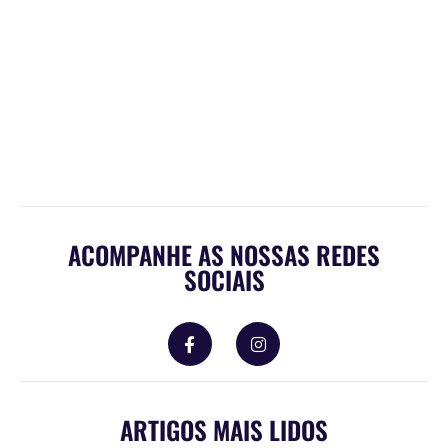
INVENTÁRIO PATRIMONIAL
Não se controla aquilo que não se mede!
Contratar
ACOMPANHE AS NOSSAS REDES
SOCIAIS
ARTIGOS MAIS LIDOS