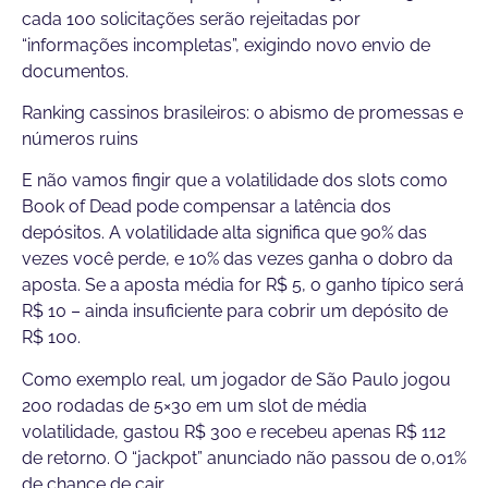
cada 100 solicitações serão rejeitadas por
“informações incompletas”, exigindo novo envio de
documentos.
Ranking cassinos brasileiros: o abismo de promessas e
números ruins
E não vamos fingir que a volatilidade dos slots como
Book of Dead pode compensar a latência dos
depósitos. A volatilidade alta significa que 90% das
vezes você perde, e 10% das vezes ganha o dobro da
aposta. Se a aposta média for R$ 5, o ganho típico será
R$ 10 – ainda insuficiente para cobrir um depósito de
R$ 100.
Como exemplo real, um jogador de São Paulo jogou
200 rodadas de 5×30 em um slot de média
volatilidade, gastou R$ 300 e recebeu apenas R$ 112
de retorno. O “jackpot” anunciado não passou de 0,01%
de chance de cair.