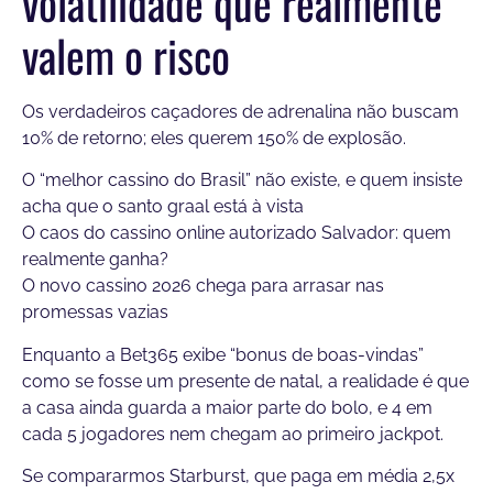
volatilidade que realmente
valem o risco
Os verdadeiros caçadores de adrenalina não buscam
10% de retorno; eles querem 150% de explosão.
O “melhor cassino do Brasil” não existe, e quem insiste
acha que o santo graal está à vista
O caos do cassino online autorizado Salvador: quem
realmente ganha?
O novo cassino 2026 chega para arrasar nas
promessas vazias
Enquanto a Bet365 exibe “bonus de boas-vindas”
como se fosse um presente de natal, a realidade é que
a casa ainda guarda a maior parte do bolo, e 4 em
cada 5 jogadores nem chegam ao primeiro jackpot.
Se compararmos Starburst, que paga em média 2,5x