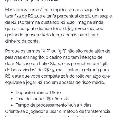
Mas aqui vai um cálculo rápido: se cada saque tem
taxa fixa de R$ 1,80 e tarifa percentual de 2%, um saque
de R$ 150 termina custando R$ 4,20. Imagine ainda
que o seu ganho líquido foi de R$ 30; você acabou
gastando quase 14% do lucro apenas para tirar o
dinheiro da conta.
Porque os termos “VIP” ou “gift” não são nada além de
palavras em negrito: o casino não tem intenção de
doar. No caso da PokerStars, eles prometem um “gift
de boas-vindas” de R$ 15, mas limitam a retirada para
R$ 5 até que você complete 20% do rollover, algo que
equivale a jogar R$ 100 em apostas de risco médio.
Depósito mínimo: R$ 10
Taxa de saque: R$ 1,80 + 2%
Tempo de processamento: 48h a 7 dias
Orienta‑se o jogador a usar o método de transferência