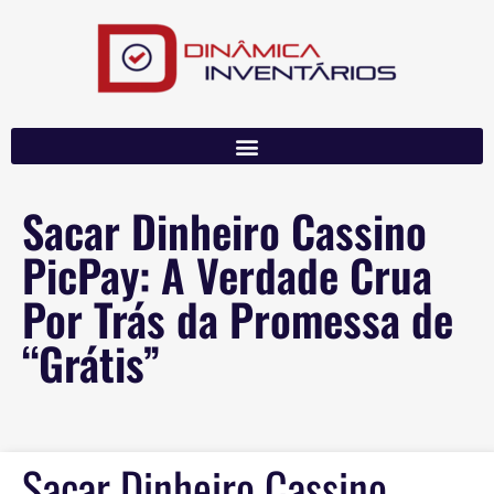
Sacar Dinheiro Cassino
PicPay: A Verdade Crua
Por Trás da Promessa de
“Grátis”
Sacar Dinheiro Cassino