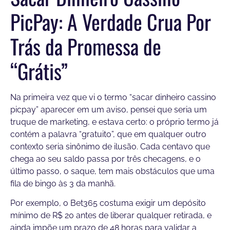
PicPay: A Verdade Crua Por
Trás da Promessa de
“Grátis”
Na primeira vez que vi o termo “sacar dinheiro cassino
picpay” aparecer em um aviso, pensei que seria um
truque de marketing, e estava certo: o próprio termo já
contém a palavra “gratuito”, que em qualquer outro
contexto seria sinônimo de ilusão. Cada centavo que
chega ao seu saldo passa por três checagens, e o
último passo, o saque, tem mais obstáculos que uma
fila de bingo às 3 da manhã.
Por exemplo, o Bet365 costuma exigir um depósito
mínimo de R$ 20 antes de liberar qualquer retirada, e
ainda impõe um prazo de 48 horas para validar a