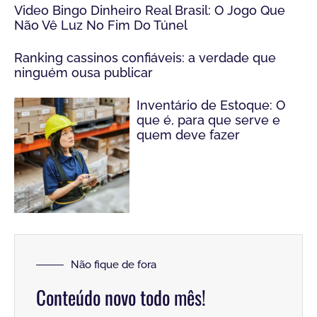
Video Bingo Dinheiro Real Brasil: O Jogo Que
Não Vê Luz No Fim Do Túnel
Ranking cassinos confiáveis: a verdade que
ninguém ousa publicar
Inventário de Estoque: O
que é, para que serve e
quem deve fazer
Não fique de fora
Conteúdo novo todo mês!