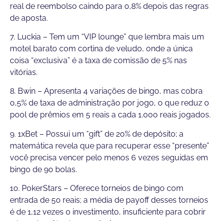
real de reembolso caindo para 0,8% depois das regras
de aposta.
7. Luckia – Tem um “VIP lounge” que lembra mais um
motel barato com cortina de veludo, onde a única
coisa “exclusiva” é a taxa de comissão de 5% nas
vitórias.
8. Bwin – Apresenta 4 variações de bingo, mas cobra
0,5% de taxa de administração por jogo, o que reduz o
pool de prêmios em 5 reais a cada 1.000 reais jogados.
9. 1xBet – Possui um “gift” de 20% de depósito; a
matemática revela que para recuperar esse “presente”
você precisa vencer pelo menos 6 vezes seguidas em
bingo de 90 bolas.
10. PokerStars – Oferece torneios de bingo com
entrada de 50 reais; a média de payoff desses torneios
é de 1,12 vezes o investimento, insuficiente para cobrir