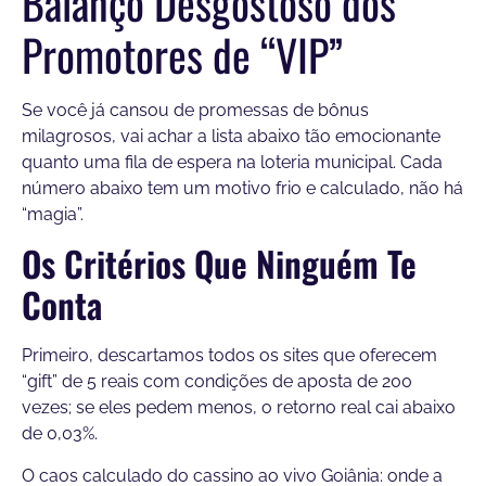
Balanço Desgostoso dos
Promotores de “VIP”
Se você já cansou de promessas de bônus
milagrosos, vai achar a lista abaixo tão emocionante
quanto uma fila de espera na loteria municipal. Cada
número abaixo tem um motivo frio e calculado, não há
“magia”.
Os Critérios Que Ninguém Te
Conta
Primeiro, descartamos todos os sites que oferecem
“gift” de 5 reais com condições de aposta de 200
vezes; se eles pedem menos, o retorno real cai abaixo
de 0,03%.
O caos calculado do cassino ao vivo Goiânia: onde a