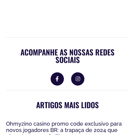
Contratar
ACOMPANHE AS NOSSAS REDES
SOCIAIS
ARTIGOS MAIS LIDOS
Ohmyzino casino promo code exclusivo para
novos jogadores BR: a trapaça de 2024 que