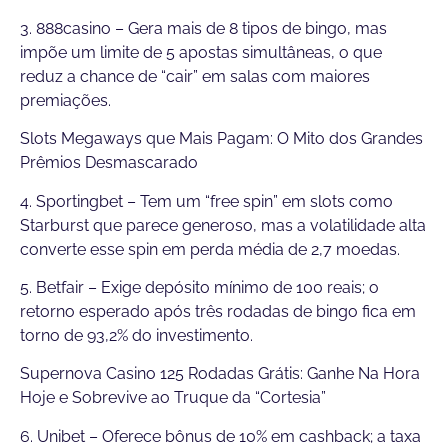
3. 888casino – Gera mais de 8 tipos de bingo, mas
impõe um limite de 5 apostas simultâneas, o que
reduz a chance de “cair” em salas com maiores
premiações.
Slots Megaways que Mais Pagam: O Mito dos Grandes
Prêmios Desmascarado
4. Sportingbet – Tem um “free spin” em slots como
Starburst que parece generoso, mas a volatilidade alta
converte esse spin em perda média de 2,7 moedas.
5. Betfair – Exige depósito mínimo de 100 reais; o
retorno esperado após três rodadas de bingo fica em
torno de 93,2% do investimento.
Supernova Casino 125 Rodadas Grátis: Ganhe Na Hora
Hoje e Sobrevive ao Truque da “Cortesia”
6. Unibet – Oferece bônus de 10% em cashback; a taxa